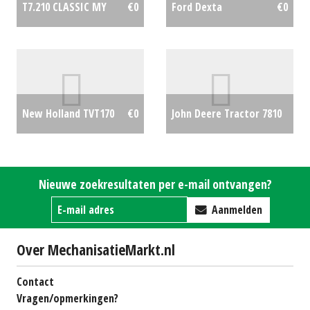
T7.210 CLASSIC MY
€0
Ford Dexta
€0
John Deere Tractor 7810
New Holland TVT170
€0
(WD) #25111
€0
Nieuwe zoekresultaten per e-mail ontvangen?
Aanmelden
Over MechanisatieMarkt.nl
Contact
Vragen/opmerkingen?