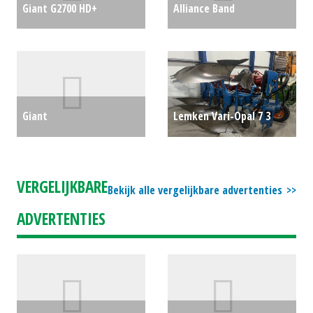
Giant G2700 HD+
Alliance Band
kniklader (BEN) #775441
CULTUURWIELEN (MG)
€0
#23505
€0
Giant
Lemken Vari-Opal 7 3
Schranklader/Skidsteer/Bobcat
schaar ploeg (STE)
SK252D (LH) #23750
#510226
€0
VERGELIJKBARE
Bekijk alle vergelijkbare advertenties
€18999
ADVERTENTIES