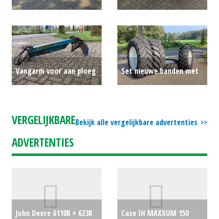
kuilhapper
€0
zaaimachine
€0
Vangarm voor aan ploeg
Set nieuwe banden met
€0
velg
€0
VERGELIJKBARE
Bekijk alle vergelijkbare advertenties
ADVERTENTIES
John Deere 6110R + 623R
Case IH MAXXUM 150