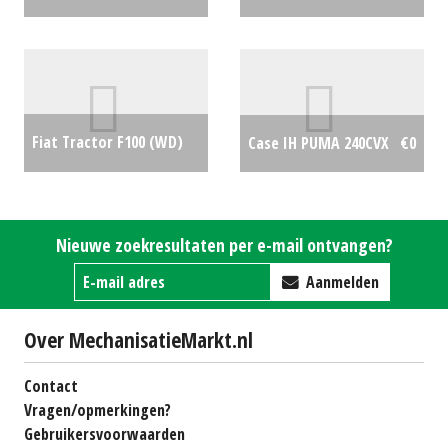
(WIJ) #704142
€0
CVXDRIVE STAGE V
€0
Fiat Tractor F100 (WD)
Case IH PUMA 240CVX
€0
#695977
€0
Nieuwe zoekresultaten per e-mail ontvangen?
Aanmelden
Over MechanisatieMarkt.nl
Contact
Vragen/opmerkingen?
Gebruikersvoorwaarden