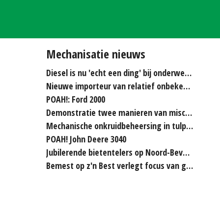
Mechanisatie nieuws
Diesel is nu 'echt een ding' bij onderwerken
Nieuwe importeur van relatief onbekende merken...
POAH!: Ford 2000
Demonstratie twee manieren van miscanthus hakselen
Mechanische onkruidbeheersing in tulpenteelt steeds...
POAH! John Deere 3040
Jubilerende bietentelers op Noord-Beveland rijden elkaar...
Bemest op z'n Best verlegt focus van grasland naar bouwland