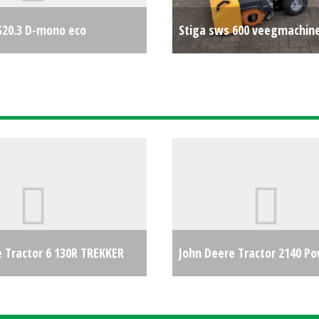
20.3 D-mono eco
Stiga sws 600 veegmachin
strooi
€0
opvangbak
 Tractor 6 130R TREKKER
John Deere Tractor 2140 P
1
€0
Synchron (SB) #27170