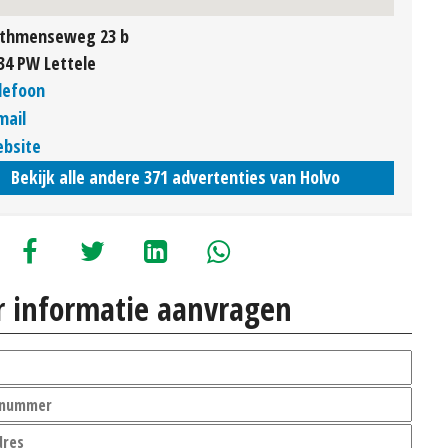
thmenseweg 23 b
34 PW Lettele
lefoon
mail
bsite
Bekijk alle andere 371 advertenties van Holvo
 informatie aanvragen