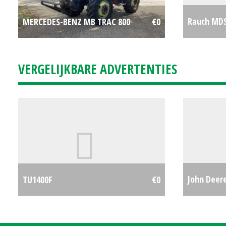
Rauch MDS
MERCEDES-BENZ MB TRAC 800
€0
kunstmest
VERGELIJKBARE ADVERTENTIES
John Deere
TU1400F
€0
(EL) #2843