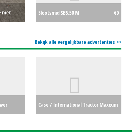
e met
Slootsmid SB5.50 M
€0
€675
Bekijk alle vergelijkbare advertenties
ower
Case / International Tractor Maxxum
€12500
5130 (SB) #25431
€11000