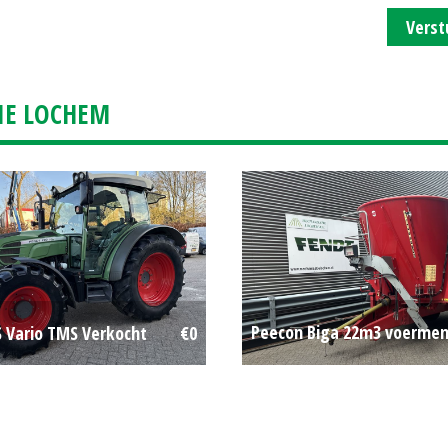
Verst
IE LOCHEM
Peecon Biga 22m3 voerm
S Vario TMS Verkocht
€0