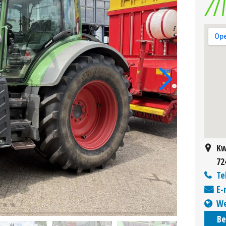
Kw
72
Te
E-
We
Be