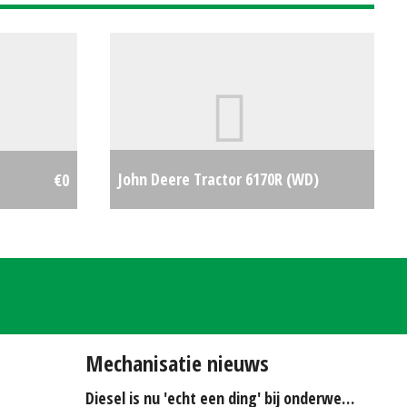
John Deere Tractor 6170R (WD)
€0
#25113
€0
Mechanisatie nieuws
Diesel is nu 'echt een ding' bij onderwerken