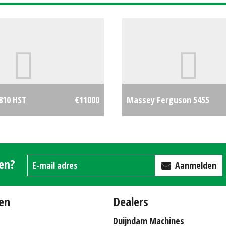
2810 HST
€11000
Massey Ferguson 5455
gen?
Aanmelden
en
Dealers
Duijndam Machines