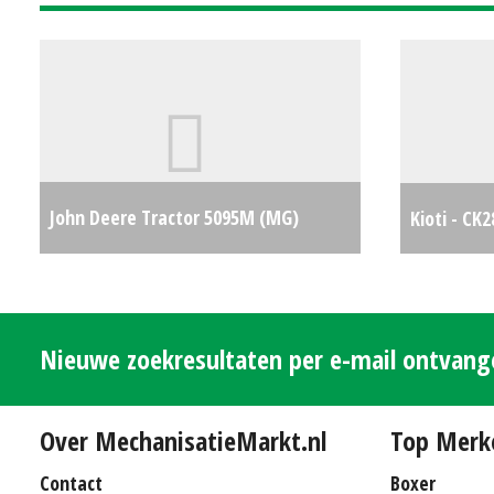
John Deere Tractor 5095M (MG)
Kioti - CK
#687878
€0
Nieuwe zoekresultaten per e-mail ontvan
Over MechanisatieMarkt.nl
Top Merk
Contact
Boxer