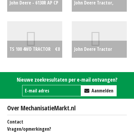
John Deere - 6130R AP CP
John Deere Tractor,
FH PTO
€0
compact 4066R (LH)
#27448
€0
John Deere Tractor
TS 100 4WD TRACTOR
€0
6110M (KK) #25480
€0
Nieuwe zoekresultaten per e-mail ontvangen?
Aanmelden
Over MechanisatieMarkt.nl
Contact
Vragen/opmerkingen?