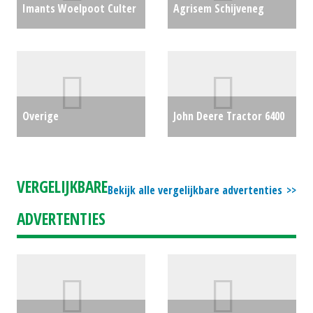
Imants Woelpoot Culter
Agrisem Schijveneg
3.0 HD (MD) #23580
€0
Overig (MD) #26565
€0
Overige
John Deere Tractor 6400
Granulaatstrooier
(LH) #134009
€0
Lehner super vario 110
VERGELIJKBARE
Bekijk alle vergelijkbare advertenties
(DK) #22010
€950
ADVERTENTIES