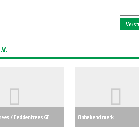
Verst
V.
frees / Beddenfrees GE
Onbekend merk
 #693614
€0
Palletvorken/vorkenbord G