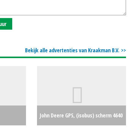
uur
Bekijk alle advertenties van Kraakman B.V.
John Deere GPS, (isobus) scherm 4640
ehl /
Display (ZOB) #26266
€0