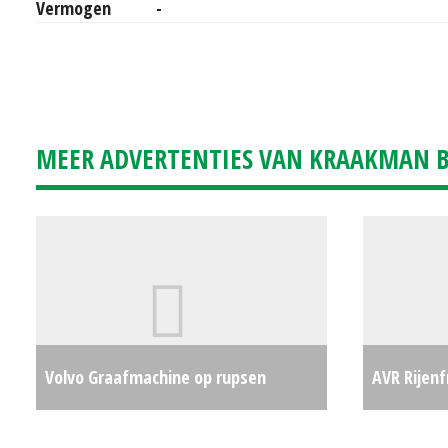
Vermogen
-
MEER ADVERTENTIES VAN KRAAKMAN B.
Volvo Graafmachine op rupsen
AVR Rijen
ECR35D (EL) #25038
€0
Force (BV)