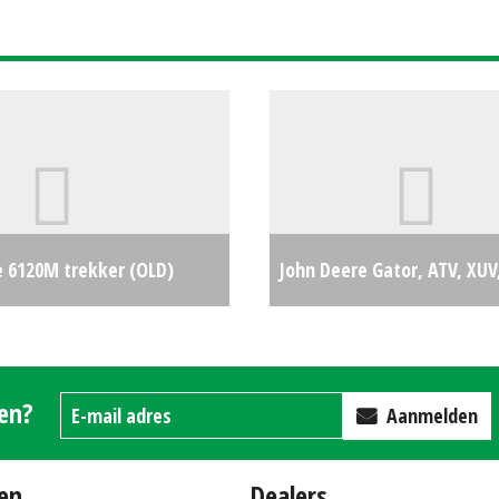
mustang palletvork (HA) #
e 6120M trekker (OLD)
John Deere Gator, ATV, XUV
€83500
HPX815E (WD) #27412
gen?
Aanmelden
en
Dealers