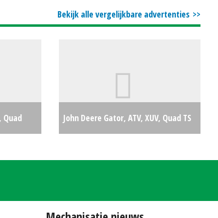
27119
€500
Bekijk alle vergelijkbare advertenties
, Quad
John Deere Gator, ATV, XUV, Quad TS
€21890
GATOR (LH) #23959
€10950
Mechanisatie nieuws