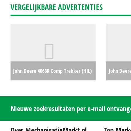
VERGELIJKBARE ADVERTENTIES
John Deere 4066R Comp Trekker (HIL)
John Deer
#30630
€0
#779850
Nieuwe zoekresultaten per e-mail ontvan
Over MechanisatieMarkt.nl
Top Merk