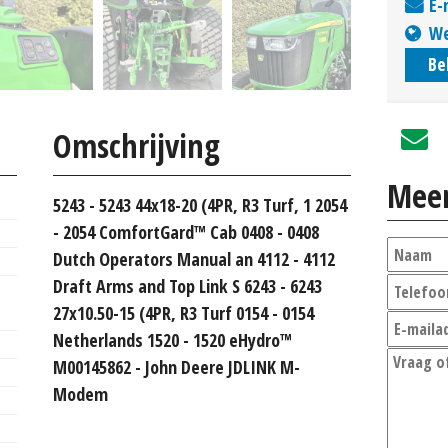
E-
We
Be
Omschrijving
Meer
5243 - 5243 44x18-20 (4PR, R3 Turf, 1 2054
- 2054 ComfortGard™ Cab 0408 - 0408
Dutch Operators Manual an 4112 - 4112
Draft Arms and Top Link S 6243 - 6243
27x10.50-15 (4PR, R3 Turf 0154 - 0154
Netherlands 1520 - 1520 eHydro™
M00145862 - John Deere JDLINK M-
Modem