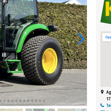
Ag
17
Te