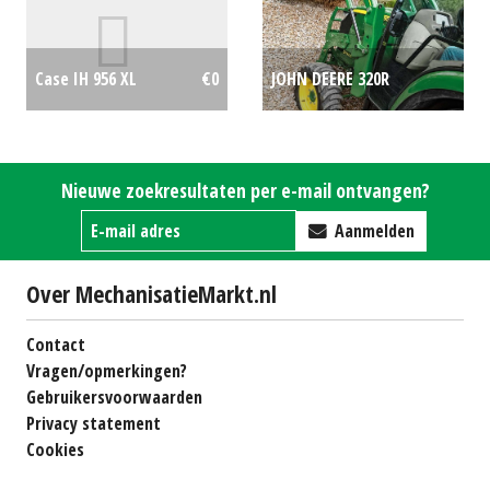
AL178618) (HA) #26920
€0
JOHN DEERE 320R
Case IH 956 XL
€0
VOORLADER (LIE) #695458
€0
Nieuwe zoekresultaten per e-mail ontvangen?
Aanmelden
Over MechanisatieMarkt.nl
Contact
Vragen/opmerkingen?
Gebruikersvoorwaarden
Privacy statement
Cookies