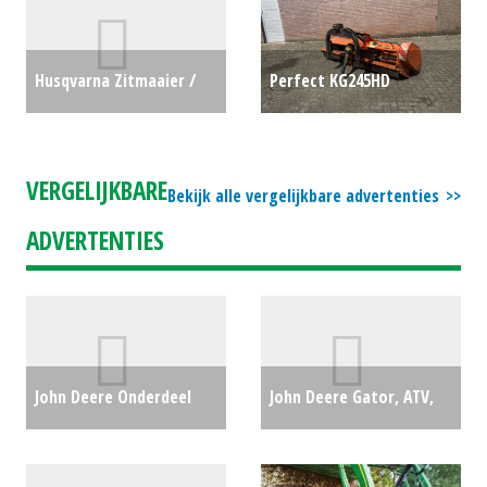
(HAE) #781527
€0
Husqvarna Zitmaaier /
Perfect KG245HD
tuintrekker RC320Ts AWD
klepelmaaier (HAE)
(HA) #28241
€6999
#696499
€3750
VERGELIJKBARE
Bekijk alle vergelijkbare advertenties
ADVERTENTIES
John Deere Onderdeel
John Deere Gator, ATV,
John Deere 30 serie TLS
XUV, Quad Hpx815E (ZOB)
vooras (AL167133 /
#23718
€0