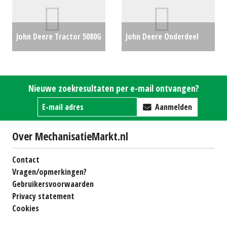
John Deere Tractor 5080G
John Deere Onderdeel
(MD) #22205
€36500
Onderdelen JD (RL)
#21571
€850
Nieuwe zoekresultaten per e-mail ontvangen?
Aanmelden
Over MechanisatieMarkt.nl
Contact
Vragen/opmerkingen?
Gebruikersvoorwaarden
Privacy statement
Cookies