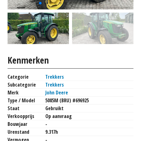
Kenmerken
Categorie
Trekkers
Subcategorie
Trekkers
Merk
John Deere
Type / Model
5085M (BRU) #696925
Staat
Gebruikt
Verkoopprijs
Op aanvraag
Bouwjaar
-
Urenstand
9.317h
Vermogen
-