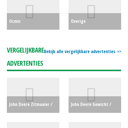
#30222
€0
Ocmis
Overige
Beregeningsinstallatie
Kuilhapper/pelikaanhapper
MICRO RAIN (RL) #24963
Overig (BS) #688863
€0
VERGELIJKBARE
Bekijk alle vergelijkbare advertenties
€0
ADVERTENTIES
John Deere Zitmaaier /
John Deere Gewicht /
tuintrekker X107 (NT)
Wielgewichten 850 kg
#28743
€0
(BV) #24945
€935