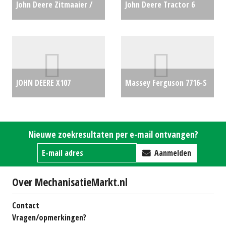
John Deere Zitmaaier /
John Deere Tractor 6
tuintrekker X107 (LH)
150R (LH) #26310
€0
#692635
€0
JOHN DEERE X107
Massey Ferguson 7716-S
ZITMAAIER (ZUI) #691453
€0
€3289
Nieuwe zoekresultaten per e-mail ontvangen?
Aanmelden
Over MechanisatieMarkt.nl
Contact
Vragen/opmerkingen?