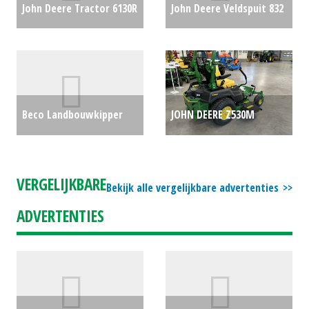
John Deere Tractor 6130R
John Deere Veldspuit 832
(HG) #26423
€0
(BV) #22274
€17500
Beco Landbouwkipper
JOHN DEERE Z530M
Brevis 100 (MD) #27033
€0
ZEROTURN 48" (ZUI)
#692312
€8228
VERGELIJKBARE
Bekijk alle vergelijkbare advertenties
ADVERTENTIES