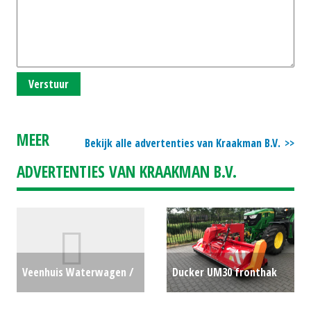
Verstuur
MEER
Bekijk alle advertenties van Kraakman B.V.
ADVERTENTIES VAN KRAAKMAN B.V.
Veenhuis Waterwagen /
Ducker UM30 fronthak
Bemestingtank /
getr bok (MID) #28571
€0