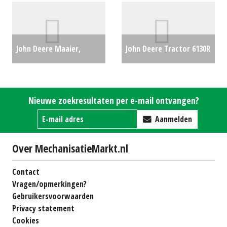
John Deere Maaier,
John Deere Tractor 6130R
cirkelmaaier 1570 62"
(ZOB) #27820
€0
maaidek (157cm) (HA)
Nieuwe zoekresultaten per e-mail ontvangen?
#28725
€0
Aanmelden
Over MechanisatieMarkt.nl
Contact
Vragen/opmerkingen?
Gebruikersvoorwaarden
Privacy statement
Cookies