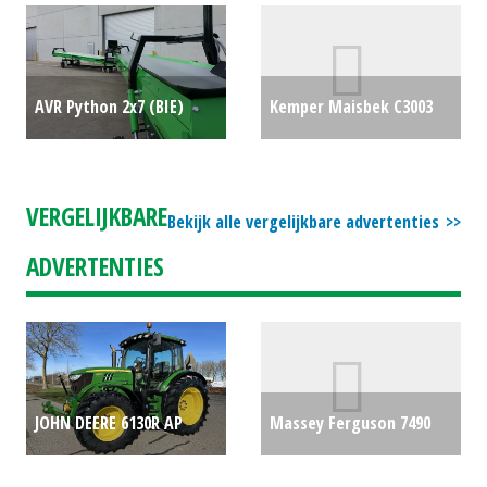
Vacuümtank Profiline S
(BS) #27477
€0
AVR Python 2x7 (BIE)
Kemper Maisbek C3003
#690961
€0
(LH) #25158
€26500
VERGELIJKBARE
Bekijk alle vergelijkbare advertenties
ADVERTENTIES
JOHN DEERE 6130R AP
Massey Ferguson 7490
(DRO) #704753
€0
€27500