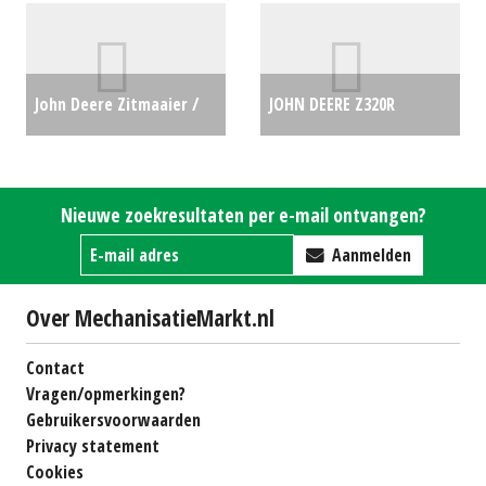
€5417
John Deere Zitmaaier /
JOHN DEERE Z320R
tuintrekker X 350R (EL)
ZEROTURN 42" (MOL)
#29352
€0
#30248
€5917
Nieuwe zoekresultaten per e-mail ontvangen?
Aanmelden
Over MechanisatieMarkt.nl
Contact
Vragen/opmerkingen?
Gebruikersvoorwaarden
Privacy statement
Cookies