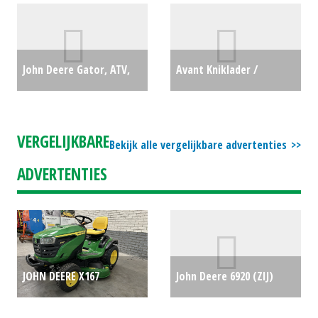
PREMIUM EDITION (HA)
#16363
€250
#27839
€0
John Deere Gator, ATV,
Avant Kniklader /
XUV, Quad GATOR
Minishovel 755 TDL (LH)
XUV865R (HA) #27673
€0
#25491
€0
VERGELIJKBARE
Bekijk alle vergelijkbare advertenties
ADVERTENTIES
JOHN DEERE X167
John Deere 6920 (ZIJ)
ZITMAAIER (ZUI) #692192
#695233
€0