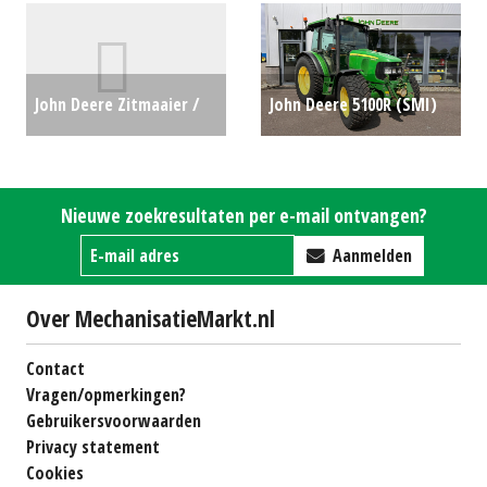
#25135
€2975
John Deere Zitmaaier /
John Deere 5100R (SMI)
tuintrekker X135R (HA)
#703516
€0
#27637
€2700
Nieuwe zoekresultaten per e-mail ontvangen?
Aanmelden
Over MechanisatieMarkt.nl
Contact
Vragen/opmerkingen?
Gebruikersvoorwaarden
Privacy statement
Cookies