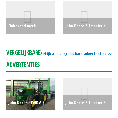
#24218
€2100
#779663
€2750
Onbekend merk
John Deere Zitmaaier /
Vuilwaterpomp PTX 301T
tuintrekker X167R (MG)
(MG) #23824
€0
#692963
€0
VERGELIJKBARE
Bekijk alle vergelijkbare advertenties
ADVERTENTIES
John Deere 6150R AQ
John Deere Zitmaaier /
(MID) #19957
€0
tuintrekker X107 (NT)