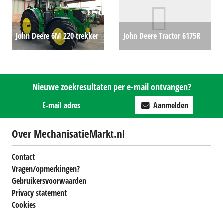
John Deere 6M 220 trekker
John Deere Tractor 6175R
(KOU) #693695
€169500
(EL) #25848
€0
Nieuwe zoekresultaten per e-mail ontvangen?
Aanmelden
Over MechanisatieMarkt.nl
Contact
Vragen/opmerkingen?
Gebruikersvoorwaarden
Privacy statement
Cookies