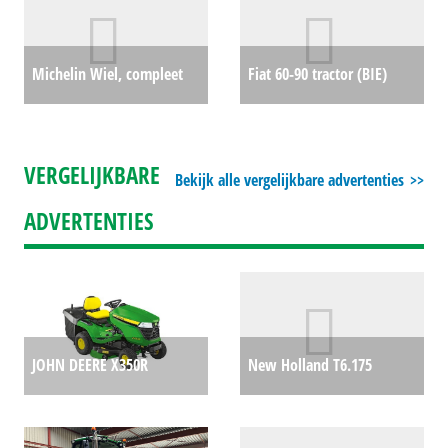
Michelin Wiel, compleet
Fiat 60-90 tractor (BIE)
Multibib 480/65 R28 (ZND)
#775106
€0
#26114
€2450
VERGELIJKBARE
Bekijk alle vergelijkbare advertenties
ADVERTENTIES
JOHN DEERE X350R
New Holland T6.175
ZITMAAIER 42" (BIE)
Dynamic Command
€0
#692147
€7054