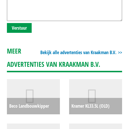
Verstuur
MEER
Bekijk alle advertenties van Kraakman B.V.
ADVERTENTIES VAN KRAAKMAN B.V.
Beco Landbouwkipper
Kramer KL33.5L (OLD)
Super 2000 (BV) #417148
€0
#741505
€47700