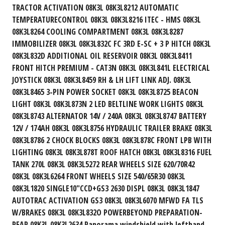
TRACTOR ACTIVATION 08K3L 08K3L8212 AUTOMATIC
TEMPERATURECONTROL 08K3L 08K3L8216 ITEC - HMS 08K3L
08K3L8264 COOLING COMPARTMENT 08K3L 08K3L8287
IMMOBILIZER 08K3L 08K3L832C FC 3RD E-SC + 3 P HITCH 08K3L
08K3L832D ADDITIONAL OIL RESERVOIR 08K3L 08K3L8411
FRONT HITCH PREMIUM - CAT3N 08K3L 08K3L841L ELECTRICAL
JOYSTICK 08K3L 08K3L8459 RH & LH LIFT LINK ADJ. 08K3L
08K3L8465 3-PIN POWER SOCKET 08K3L 08K3L8725 BEACON
LIGHT 08K3L 08K3L873N 2 LED BELTLINE WORK LIGHTS 08K3L
08K3L8743 ALTERNATOR 14V / 240A 08K3L 08K3L8747 BATTERY
12V / 174AH 08K3L 08K3L8756 HYDRAULIC TRAILER BRAKE 08K3L
08K3L8786 2 CHOCK BLOCKS 08K3L 08K3L878C FRONT LPB WITH
LIGHTING 08K3L 08K3L878T ROOF HATCH 08K3L 08K3L8316 FUEL
TANK 270L 08K3L 08K3L5272 REAR WHEELS SIZE 620/70R42
08K3L 08K3L6264 FRONT WHEELS SIZE 540/65R30 08K3L
08K3L1820 SINGLE10"CCD+GS3 2630 DISPL 08K3L 08K3L1847
AUTOTRAC ACTIVATION GS3 08K3L 08K3L6070 MFWD FA TLS
W/BRAKES 08K3L 08K3L832O POWERBEYOND PREPARATION-
REAR 08K3L 08K3L2634 Panorama windshield with lefthand