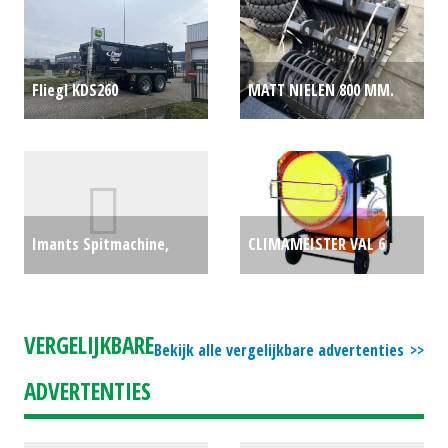
Fliegl KDS260
MATT NIELEN 800 MM.
meststrooier (ETT)
PUINBAK (ZUI) #78926
€0
#45901
€104650
Imants Spitmachine,
CLIMAMEISTER VAL 6
roterend Eco Mix (HG)
HEATER (MOL) #46224
€0
#31131
€0
VERGELIJKBARE
Bekijk alle vergelijkbare advertenties
ADVERTENTIES