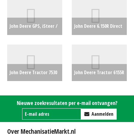
John Deere GPS, iSteer /
John Deere 6.150R Direct
ploegbesturing iSteer
Drive
€0
hardwarekit (NT) #21944
€0
John Deere Tractor 7530
John Deere Tractor 6155R
(BV) #28228
€0
(BV) #22359
€0
Nieuwe zoekresultaten per e-mail ontvangen?
Aanmelden
Over MechanisatieMarkt.nl