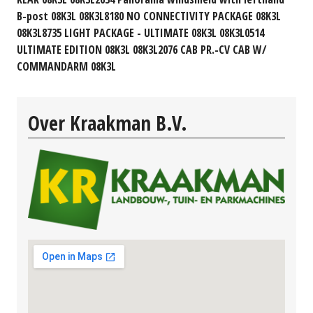
B-post 08K3L 08K3L8180 NO CONNECTIVITY PACKAGE 08K3L
08K3L8735 LIGHT PACKAGE - ULTIMATE 08K3L 08K3L0514
ULTIMATE EDITION 08K3L 08K3L2076 CAB PR.-CV CAB W/
COMMANDARM 08K3L
Over Kraakman B.V.