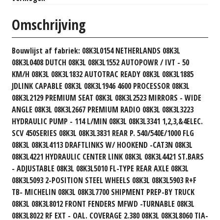
Omschrijving
Bouwlijst af fabriek: 08K3L0154 NETHERLANDS 08K3L
08K3L0408 DUTCH 08K3L 08K3L1552 AUTOPOWR / IVT - 50
KM/H 08K3L 08K3L1832 AUTOTRAC READY 08K3L 08K3L1885
JDLINK CAPABLE 08K3L 08K3L1946 4600 PROCESSOR 08K3L
08K3L2129 PREMIUM SEAT 08K3L 08K3L2523 MIRRORS - WIDE
ANGLE 08K3L 08K3L2667 PREMIUM RADIO 08K3L 08K3L3223
HYDRAULIC PUMP - 114 L/MIN 08K3L 08K3L3341 1,2,3,&4ELEC.
SCV 450SERIES 08K3L 08K3L3831 REAR P. 540/540E/1000 FLG
08K3L 08K3L4113 DRAFTLINKS W/ HOOKEND -CAT3N 08K3L
08K3L4221 HYDRAULIC CENTER LINK 08K3L 08K3L4421 ST.BARS
- ADJUSTABLE 08K3L 08K3L5010 FL-TYPE REAR AXLE 08K3L
08K3L5093 2-POSITION STEEL WHEELS 08K3L 08K3L5903 R+F
TB- MICHELIN 08K3L 08K3L7700 SHIPMENT PREP-BY TRUCK
08K3L 08K3L8012 FRONT FENDERS MFWD -TURNABLE 08K3L
08K3L8022 RF EXT - OAL. COVERAGE 2.380 08K3L 08K3L8060 TIA-