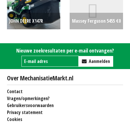
JOHN DEERE X147R
Massey Ferguson 5455
€0
ZITMAAIER (ZUI) #692965
€5168
Nieuwe zoekresultaten per e-mail ontvangen?
Aanmelden
Over MechanisatieMarkt.nl
Contact
Vragen/opmerkingen?
Gebruikersvoorwaarden
Privacy statement
Cookies