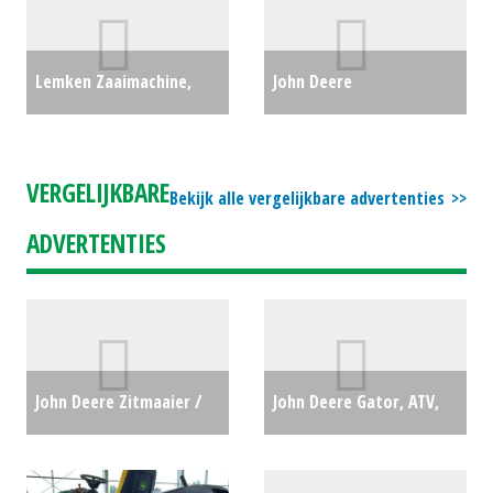
(LIE) #690534
€10005
Lemken Zaaimachine,
John Deere
mechanisch, tarwe
Professionele zitmaaier
Eurodrill 300 (WD) #25218
/ tuintrekker X948 (RL)
VERGELIJKBARE
Bekijk alle vergelijkbare advertenties
€0
#26951
€0
ADVERTENTIES
John Deere Zitmaaier /
John Deere Gator, ATV,
tuintrekker X107 (LH)
XUV, Quad TS GATOR (LH)
#692638
€0
#23959
€10950