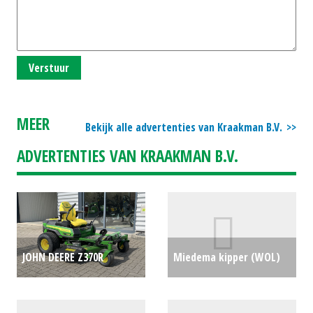
Verstuur
MEER
Bekijk alle advertenties van Kraakman B.V.
ADVERTENTIES VAN KRAAKMAN B.V.
JOHN DEERE Z370R
Miedema kipper (WOL)
ELECTRIC ZERO TURN 48"
#776520
€3250