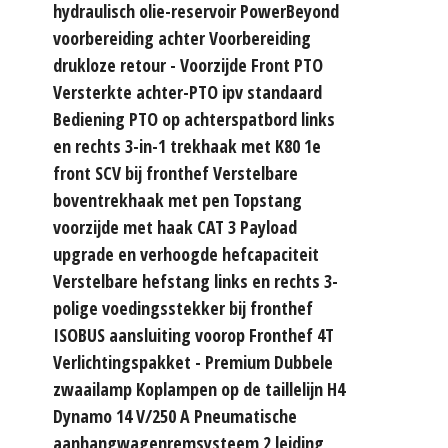
hydraulisch olie-reservoir PowerBeyond
voorbereiding achter Voorbereiding
drukloze retour - Voorzijde Front PTO
Versterkte achter-PTO ipv standaard
Bediening PTO op achterspatbord links
en rechts 3-in-1 trekhaak met K80 1e
front SCV bij fronthef Verstelbare
boventrekhaak met pen Topstang
voorzijde met haak CAT 3 Payload
upgrade en verhoogde hefcapaciteit
Verstelbare hefstang links en rechts 3-
polige voedingsstekker bij fronthef
ISOBUS aansluiting voorop Fronthef 4T
Verlichtingspakket - Premium Dubbele
zwaailamp Koplampen op de taillelijn H4
Dynamo 14 V/250 A Pneumatische
aanhangwagenremsysteem 2 leiding