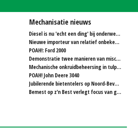
Mechanisatie nieuws
Diesel is nu 'echt een ding' bij onderwerken
Nieuwe importeur van relatief onbekende merken...
POAH!: Ford 2000
Demonstratie twee manieren van miscanthus hakselen
Mechanische onkruidbeheersing in tulpenteelt steeds...
POAH! John Deere 3040
Jubilerende bietentelers op Noord-Beveland rijden elkaar...
Bemest op z'n Best verlegt focus van grasland naar bouwland