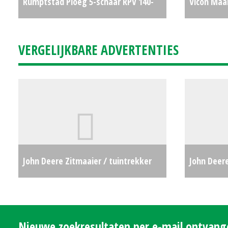
Rumptstad Ploeg 5-schaar RPV 140-
Vicon Maa
480 (4+1) (MD) #4268
€12500
7100T BX e
VERGELIJKBARE ADVERTENTIES
#27357
John Deere Zitmaaier / tuintrekker
John Deere
X107 (LH) #692634
€0
Nieuwe zoekresultaten per e-mail ontvan