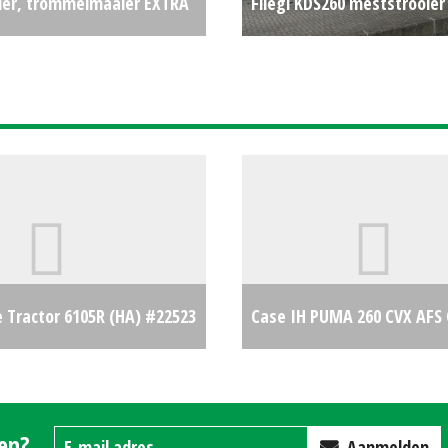
ier, trommelmaaier EXTRA
Fliegl KDS260 meststrooier
xpress vlindermaaier (BS)
#45901
€57000
 Tractor 6105R (HA) #22523
Case IH PUMA 260 CVX AF
€0
gen?
Aanmelden