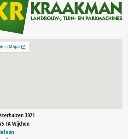
jsterhuizen 3021
75 TA Wijchen
lefoon