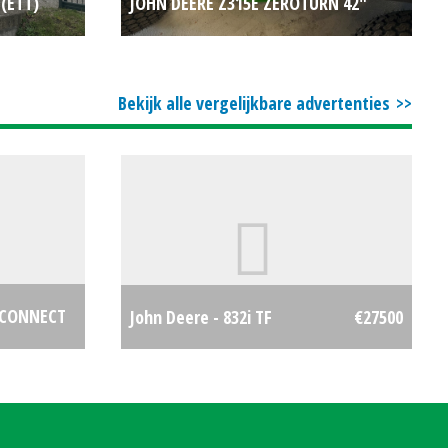
 (ETT)
JOHN DEERE Z315E ZEROTURN 42"
€104650
(BEN) #692446
€5383
Bekijk alle vergelijkbare advertenties
S CONNECT
John Deere - 832i TF
€27500
€0