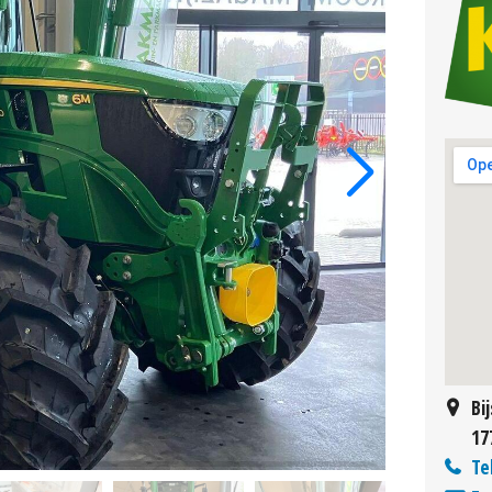
Bi
17
Te