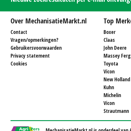
Over MechanisatieMarkt.nl
Top Merk
Contact
Boxer
Vragen/opmerkingen?
Claas
Gebruikersvoorwaarden
John Deere
Privacy statement
Massey Ferg
Cookies
Toyota
Vicon
New Holland
Kuhn
Michelin
Vicon
Strautmann
MechanisatieMarkt.nl is onderdeel van A