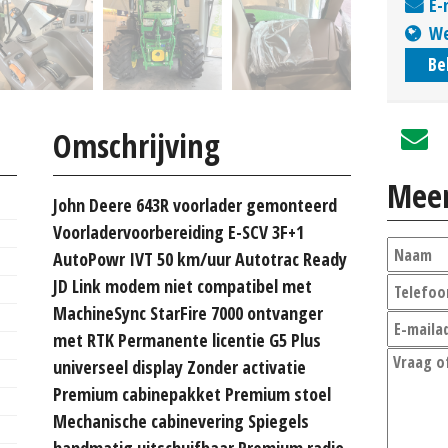
E-
We
Be
Omschrijving
Meer
John Deere 643R voorlader gemonteerd
Voorladervoorbereiding E-SCV 3F+1
AutoPowr IVT 50 km/uur Autotrac Ready
JD Link modem niet compatibel met
MachineSync StarFire 7000 ontvanger
met RTK Permanente licentie G5 Plus
universeel display Zonder activatie
Premium cabinepakket Premium stoel
Mechanische cabinevering Spiegels
handmatig uitschuifbaar Premium radio