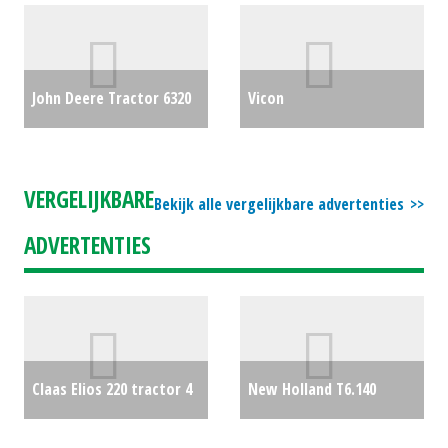
#27403
€0
John Deere Tractor 6320
Vicon
(BV) #23987
€27500
Kuilhapper/pelikaanhapper
LDM 35 UITKUILBAK (BS)
VERGELIJKBARE
Bekijk alle vergelijkbare advertenties
#24664
€2000
ADVERTENTIES
Claas Elios 220 tractor 4
New Holland T6.140
wd
€0
AutoCommand
€0