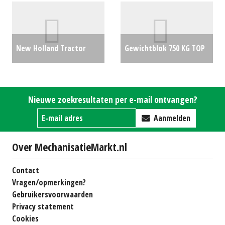
New Holland Tractor
Gewichtblok 750 KG TOP
T6030 Range Command
€595
40K-Eco + LUCHT !! (SB)
Nieuwe zoekresultaten per e-mail ontvangen?
#25059
€33500
Aanmelden
Over MechanisatieMarkt.nl
Contact
Vragen/opmerkingen?
Gebruikersvoorwaarden
Privacy statement
Cookies