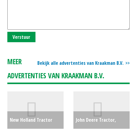
Verstuur
MEER
Bekijk alle advertenties van Kraakman B.V.
ADVERTENTIES VAN KRAAKMAN B.V.
New Holland Tractor
John Deere Tractor,
T5.110 (BV) #619534
€0
compact 4066R (MG)