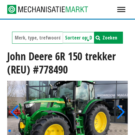
Zoeken
John Deere 6R 150 trekker
(REU) #778490