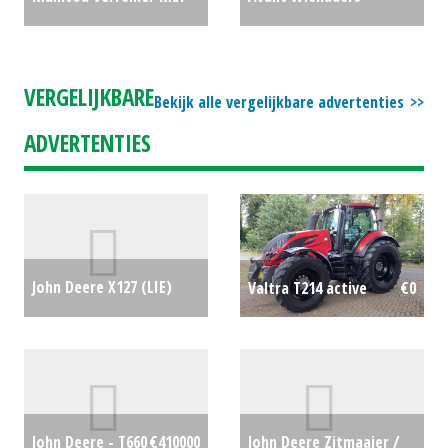
735-120 LSU PS (MM)
compact E6 (HG) #25481
#26591
€0
€47500
VERGELIJKBARE
Bekijk alle vergelijkbare advertenties
ADVERTENTIES
John Deere X127 (LIE)
Valtra T214 active
€0
#715668
€0
John Deere Zitmaaier /
John Deere - T660
€410000