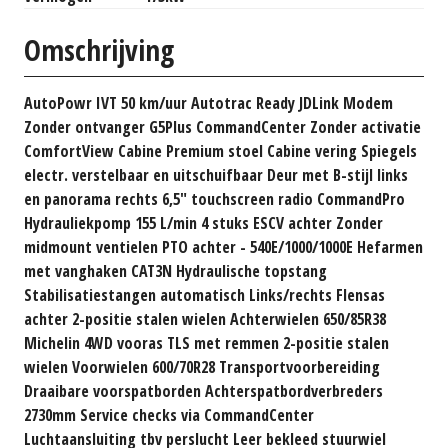
Omschrijving
AutoPowr IVT 50 km/uur Autotrac Ready JDLink Modem
Zonder ontvanger G5Plus CommandCenter Zonder activatie
ComfortView Cabine Premium stoel Cabine vering Spiegels
electr. verstelbaar en uitschuifbaar Deur met B-stijl links
en panorama rechts 6,5" touchscreen radio CommandPro
Hydrauliekpomp 155 L/min 4 stuks ESCV achter Zonder
midmount ventielen PTO achter - 540E/1000/1000E Hefarmen
met vanghaken CAT3N Hydraulische topstang
Stabilisatiestangen automatisch Links/rechts Flensas
achter 2-positie stalen wielen Achterwielen 650/85R38
Michelin 4WD vooras TLS met remmen 2-positie stalen
wielen Voorwielen 600/70R28 Transportvoorbereiding
Draaibare voorspatborden Achterspatbordverbreders
2730mm Service checks via CommandCenter
Luchtaansluiting tbv perslucht Leer bekleed stuurwiel