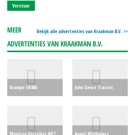
Verstuur
MEER
Bekijk alle advertenties van Kraakman B.V.
ADVERTENTIES VAN KRAAKMAN B.V.
Krampe SK460
John Deere Tractor,
gronddumper (REU)
compact 3046R (HA)
#697029
€0
#26536
€0
Manitou Verreiker MLT
Avant Wielladers