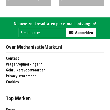
golfmaaier 8700 (HG)
ZITMAAIER (KOU) #31282
#75514
€0
€6966
Nieuwe zoekresultaten per e-mail ontvangen?
Aanmelden
Over MechanisatieMarkt.nl
Contact
Vragen/opmerkingen?
Gebruikersvoorwaarden
Privacy statement
Cookies
Top Merken
Boxer