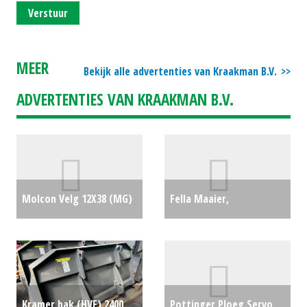
Verstuur
MEER
Bekijk alle advertenties van Kraakman B.V.
ADVERTENTIES VAN KRAAKMAN B.V.
Molcon Velg 12X38 (MG)
Fella Maaier,
#26240
€250
frontmaaier FELLA KM
2940 FP-V FRONTMAAIER
(EL) #23546
€6500
Kramer bak (HVF) 2400
Pottinger Ploeg Servo