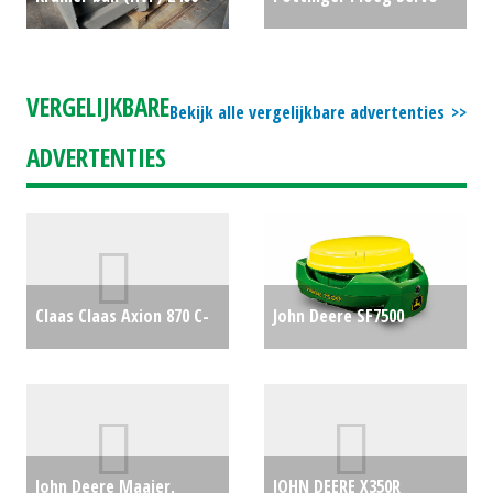
mm (1000242366) (LIE)
(MM) #30745
€20000
#24533
€0
VERGELIJKBARE
Bekijk alle vergelijkbare advertenties
ADVERTENTIES
Claas Claas Axion 870 C-
John Deere SF7500
Matic met RTK
€109250
ontvanger incl. RTK
permanent (STE) #778584
€7650
John Deere Maaier,
JOHN DEERE X350R