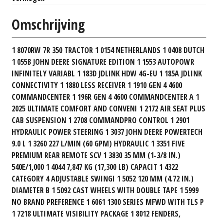
Omschrijving
1 8070RW 7R 350 TRACTOR 1 0154 NETHERLANDS 1 0408 DUTCH
1 055B JOHN DEERE SIGNATURE EDITION 1 1553 AUTOPOWR
INFINITELY VARIABL 1 183D JDLINK HDW 4G-EU 1 185A JDLINK
CONNECTIVITY 1 1880 LESS RECEIVER 1 1910 GEN 4 4600
COMMANDCENTER 1 196R GEN 4 4600 COMMANDCENTER A 1
2025 ULTIMATE COMFORT AND CONVENI 1 2172 AIR SEAT PLUS
CAB SUSPENSION 1 2708 COMMANDPRO CONTROL 1 2901
HYDRAULIC POWER STEERING 1 3037 JOHN DEERE POWERTECH
9.0 L 1 3260 227 L/MIN (60 GPM) HYDRAULIC 1 3351 FIVE
PREMIUM REAR REMOTE SCV 1 3830 35 MM (1-3/8 IN.)
540E/1,000 1 4044 7,847 KG (17,300 LB) CAPACIT 1 4322
CATEGORY 4 ADJUSTABLE SWINGI 1 5052 120 MM (4.72 IN.)
DIAMETER B 1 5092 CAST WHEELS WITH DOUBLE TAPE 1 5999
NO BRAND PREFERENCE 1 6061 1300 SERIES MFWD WITH TLS P
1 7218 ULTIMATE VISIBILITY PACKAGE 1 8012 FENDERS,