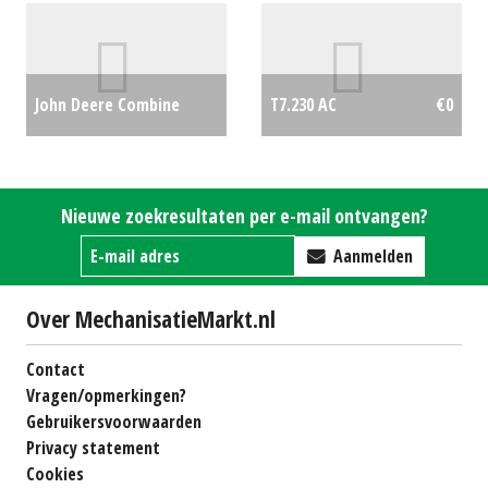
John Deere Combine
T7.230 AC
€0
Graszaad opraper (BV)
#27177
€0
Nieuwe zoekresultaten per e-mail ontvangen?
Aanmelden
Over MechanisatieMarkt.nl
Contact
Vragen/opmerkingen?
Gebruikersvoorwaarden
Privacy statement
Cookies