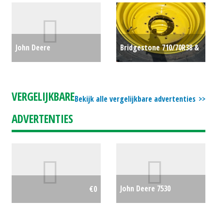
Tele-shovel V100-5
€92500
SHOVEL (MG) #27344
€0
John Deere
Bridgestone 710/70R38 &
Professionele zitmaaier
600/65R28 (BEN) #688642
/ tuintrekker X940 met
€0
VERGELIJKBARE
Bekijk alle vergelijkbare advertenties
54" (137cm) maaideck
ADVERTENTIES
(LH) #26663
€16950
John Deere 7530
€0
PREMIUM
€0