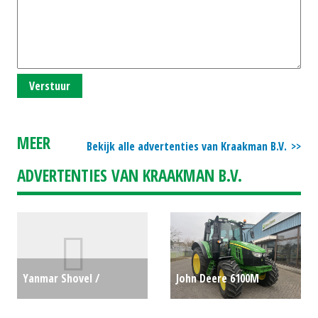
Verstuur
MEER
Bekijk alle advertenties van Kraakman B.V.
ADVERTENTIES VAN KRAAKMAN B.V.
Yanmar Shovel /
John Deere 6100M
Wiellader / Laadschop /
trekker (MOL) #692400