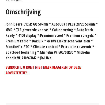
Omschrijving
John Deere 6155R AQ 50kmh * AutoQuad PLus 20/20 50kmh *
4WD * TLS geveerde vooras * Cabine vering * AutoTrack
Ready * 4100 display * Premium stoel * Premium spiegels *
Premium radio * Dakluik * 4x DW Elektrische ventielen *
Fronthef + PTO * Climate control * Extra olie reservoir *
Spatbord bediening * Michelin VF 600/60R30 * Michelin
Xeobib VF 710/60R42 * JD-LINK
VERKOCHT, U KUNT NIET MEER REAGEREN OP DEZE
ADVERTENTIE!