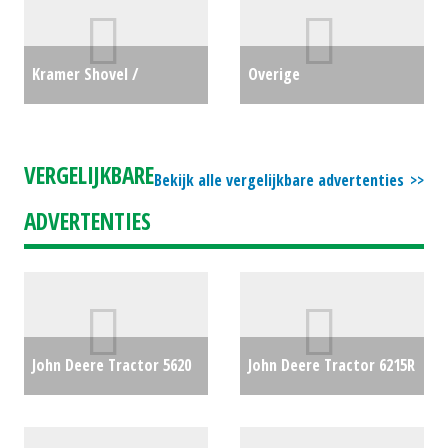
#24636
€0
Kramer Shovel /
Overige
Wiellader / Laadschop /
Filteroverdruksysteem
Tele-shovel KL35.8T (LH)
Freshfilter FF M10 (SB)
VERGELIJKBARE
Bekijk alle vergelijkbare advertenties
#27291
€0
#24423
€1750
ADVERTENTIES
John Deere Tractor 5620
John Deere Tractor 6215R
(MD) #29604
€0
TREKKER (RL) #26280
€0