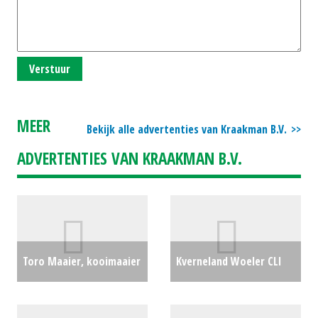
Verstuur
MEER
Bekijk alle advertenties van Kraakman B.V.
ADVERTENTIES VAN KRAAKMAN B.V.
Toro Maaier, kooimaaier
Kverneland Woeler CLI
Reelmaster 6700D (LH)
630 (NT) #26508
€0