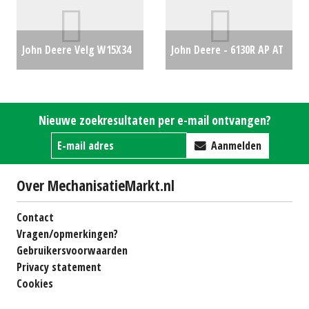
John Deere Velg W15X34
John Deere - 6130R AP AT
(MG) #25881
€200
€0
Nieuwe zoekresultaten per e-mail ontvangen?
Aanmelden
Over MechanisatieMarkt.nl
Contact
Vragen/opmerkingen?
Gebruikersvoorwaarden
Privacy statement
Cookies