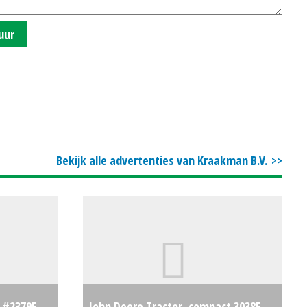
uur
Bekijk alle advertenties van Kraakman B.V.
) #23795
John Deere Tractor, compact 3038E