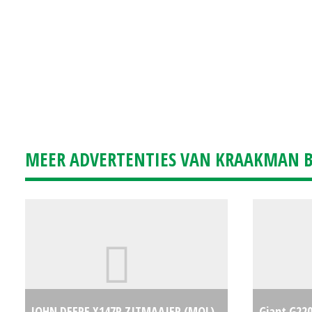
MEER ADVERTENTIES VAN KRAAKMAN B.
JOHN DEERE X147R ZITMAAIER (MOL)
Giant G220