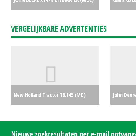
#692321
€4999
VERGELIJKBARE ADVERTENTIES
New Holland Tractor T6.145 (MD)
John Deere
#692203
€0
Nieuwe zoekresultaten per e-mail ontvan