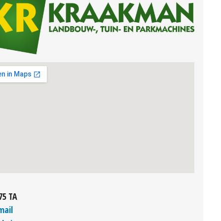
75 TA
mail