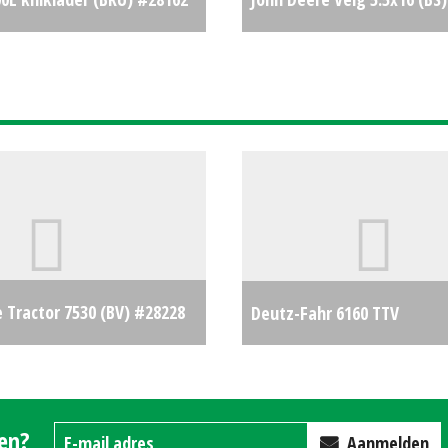
€43950
 Tractor 7530 (BV) #28228
Deutz-Fahr 6160 TTV
€0
gen?
Aanmelden