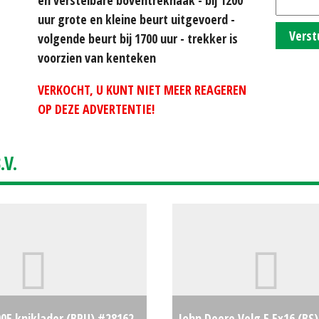
uur grote en kleine beurt uitgevoerd -
Verst
volgende beurt bij 1700 uur - trekker is
voorzien van kenteken
VERKOCHT, U KUNT NIET MEER REAGEREN
OP DEZE ADVERTENTIE!
V.
0E kniklader (BRU) #28162
John Deere Velg 5.5x16 (BS