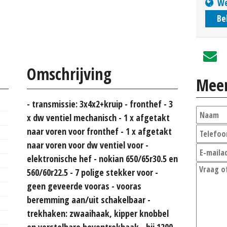
We
Be
Omschrijving
Meer
- transmissie: 3x4x2+kruip - fronthef - 3
x dw ventiel mechanisch - 1 x afgetakt
naar voren voor fronthef - 1 x afgetakt
naar voren voor dw ventiel voor -
elektronische hef - nokian 650/65r30.5 en
560/60r22.5 - 7 polige stekker voor -
geen geveerde vooras - vooras
beremming aan/uit schakelbaar -
trekhaken: zwaaihaak, kipper knobbel
en verstelbare boventrekhaak - bij 1200