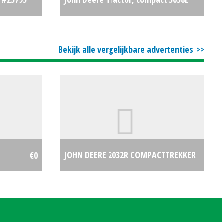
€25
(HG) #21476
€19900
Bekijk alle vergelijkbare advertenties
JOHN DEERE 2032R COMPACTTREKKER
€0
(LIE) #696233
€0