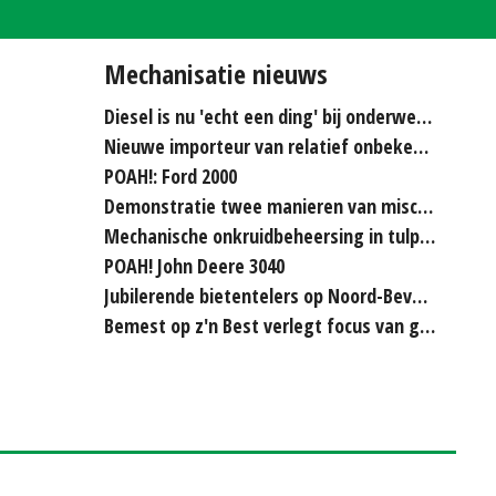
Mechanisatie nieuws
Diesel is nu 'echt een ding' bij onderwerken
Nieuwe importeur van relatief onbekende merken...
POAH!: Ford 2000
Demonstratie twee manieren van miscanthus hakselen
Mechanische onkruidbeheersing in tulpenteelt steeds...
POAH! John Deere 3040
Jubilerende bietentelers op Noord-Beveland rijden elkaar...
Bemest op z'n Best verlegt focus van grasland naar bouwland