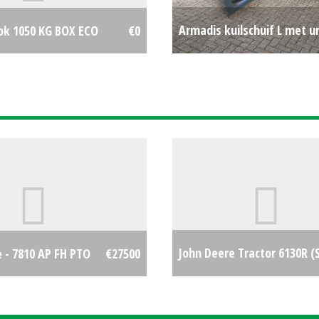
Armadis kuilschuif L met u
ok 1050 KG BOX ECO
€0
aan
John Deere Tractor 6130R (
 - 7810 AP FH PTO
€27500