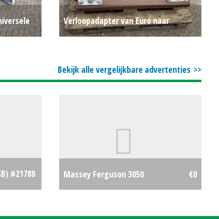
niversele
Verloopadapter van Euro naar
€0
Schaffer
€0
Bekijk alle vergelijkbare advertenties
SB) #21788
Massey Ferguson 3050
€0
€0