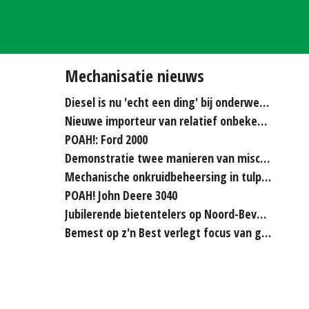
Mechanisatie nieuws
Diesel is nu 'echt een ding' bij onderwerken
Nieuwe importeur van relatief onbekende merken...
POAH!: Ford 2000
Demonstratie twee manieren van miscanthus hakselen
Mechanische onkruidbeheersing in tulpenteelt steeds...
POAH! John Deere 3040
Jubilerende bietentelers op Noord-Beveland rijden elkaar...
Bemest op z'n Best verlegt focus van grasland naar bouwland