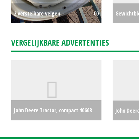
2 verstelbare velgen
€0
Gewichtbl
VERGELIJKBARE ADVERTENTIES
John Deere Tractor, compact 4066R
John Deere
(MG) #27403
€0