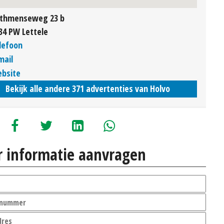
thmenseweg 23 b
34 PW Lettele
lefoon
mail
bsite
Bekijk alle andere 371 advertenties van Holvo
 informatie aanvragen