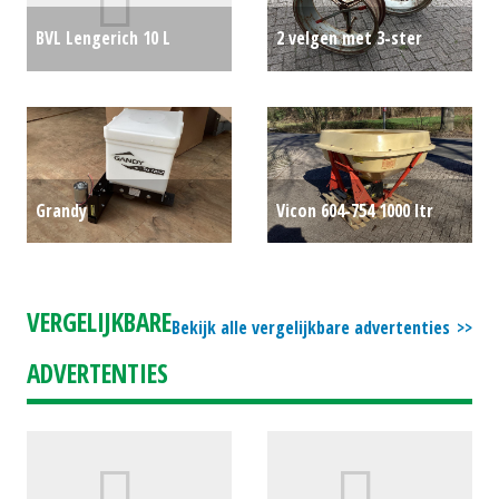
BVL Lengerich 10 L
2 velgen met 3-ster
voermengwagen
€0
molcon 10 x 28
€0
Grandy
Vicon 604-754 1000 ltr
granulaatstrooier
kunstmeststrooier
€0
electr. 12V
€0
VERGELIJKBARE
Bekijk alle vergelijkbare advertenties
ADVERTENTIES