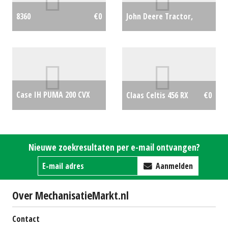
John Deere Tractor,
8360
€0
compact 3038e met 300e
voorlader (HA) #24107
€0
Case IH PUMA 200 CVX
Claas Celtis 456 RX
€0
DRIVE
€0
Nieuwe zoekresultaten per e-mail ontvangen?
Aanmelden
Over MechanisatieMarkt.nl
Contact