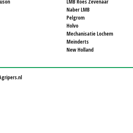
uson
LMB Roes Zevenaar
Naber LMB
Pelgrom
Holvo
Mechanisatie Lochem
Meinderts
New Holland
gripers.nl