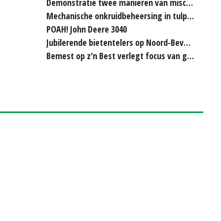
Demonstratie twee manieren van miscanthus hakselen
Mechanische onkruidbeheersing in tulpenteelt steeds...
POAH! John Deere 3040
Jubilerende bietentelers op Noord-Beveland rijden elkaar...
Bemest op z'n Best verlegt focus van grasland naar bouwland