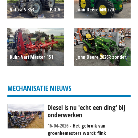
John Deere 6M 220
Valtra S 353
P.O.A.
trekker (KOU) #693695
€ 169.500
Kuhn Vari Master 151
John Deere 2026R zonder
ploeg (LIE) #777268
P.O.A.
cabine (ALM) #701596
P.O.A.
MECHANISATIE NIEUWS
Diesel is nu 'echt een ding' bij
onderwerken
16-04-2026
Het gebruik van
groenbemesters wordt flink