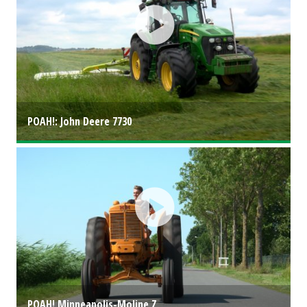
POAH!: John Deere 7730
POAH! Minneapolis-Moline Z