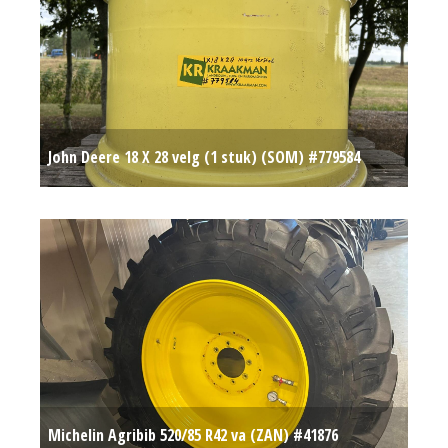
John Deere 18 X 28 velg (1 stuk) (SOM) #779584
Op aanvraag
Michelin Agribib 520/85 R42 va (ZAN) #41876