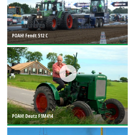
POAH! Fendt 512 C
POAH! Deutz F1M414