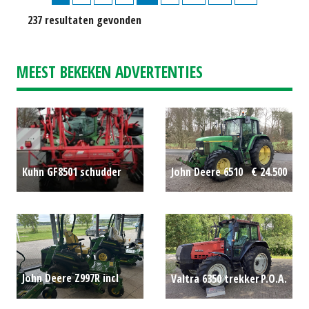
237 resultaten gevonden
MEEST BEKEKEN ADVERTENTIES
Kuhn GF8501 schudder
John Deere 6510
€ 24.500
P.O.A.
John Deere Z997R incl
Valtra 6350 trekker
P.O.A.
60SD Maaidek (WOL)