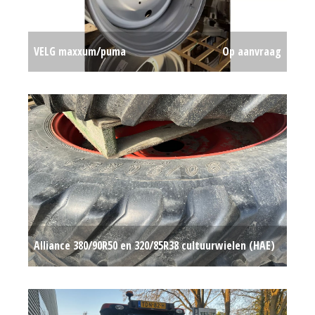
VELG maxxum/puma
Op aanvraag
Alliance 380/90R50 en 320/85R38 cultuurwielen (HAE)
#781527
Op aanvraag