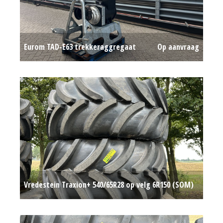
Eurom TAD-E63 trekkeraggregaat
Op aanvraag
Vredestein Traxion+ 540/65R28 op velg 6R150 (SOM)
#780419
Op aanvraag