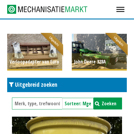
Uitgelicht
Uitgelicht
Verloopadapter van Euro
John Deere 328A
naar Schaffer
P.O.A.
achtermaaier met
Uitgebreid zoeken
kneuzer
€ 6.950
Zoeken