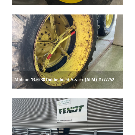
Op aanvraag
Molcon 13.6R38 Dubbellucht 5-ster (ALM) #777752
€ 550