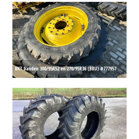
BKT banden 300/95R52 en 270/95R36 (BRU) #777957
Op aanvraag