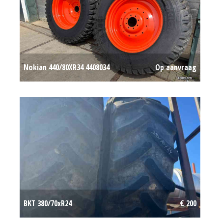
Nokian 440/80XR34 4408034
Op aanvraag
BKT 380/70xR24
€ 200