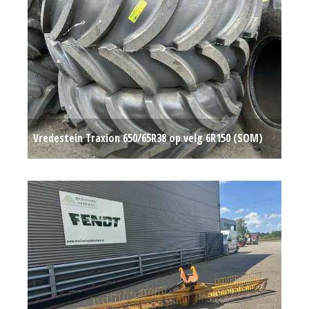
Vredestein Traxion 650/65R38 op velg 6R150 (SOM)
#780418
Op aanvraag