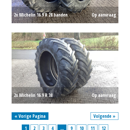
2x Michelin 16.9 R 28 banden
Op aanvraag
2x Michelin 16.9 R 38
Op aanvraag
« Vorige Pagina
Volgende »
1
2
3
4
...
9
10
11
12