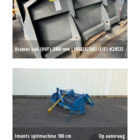
Kramer bak (HVF) 2400 mm (1000242366) (LIE) #24533
Op aanvraag
Imants spitmachine 180 cm
Op aanvraag