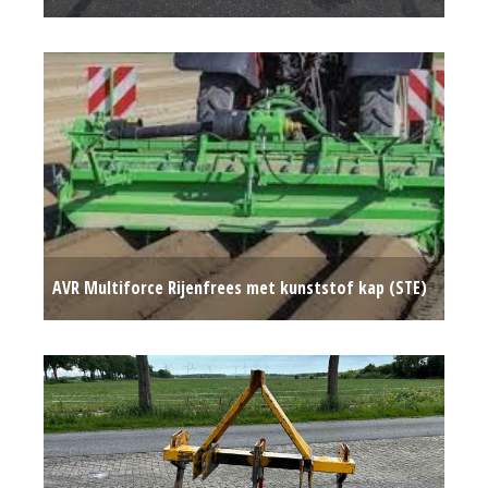
AVR Multiforce Rijenfrees met kunststof kap (STE)
#691002
Op aanvraag