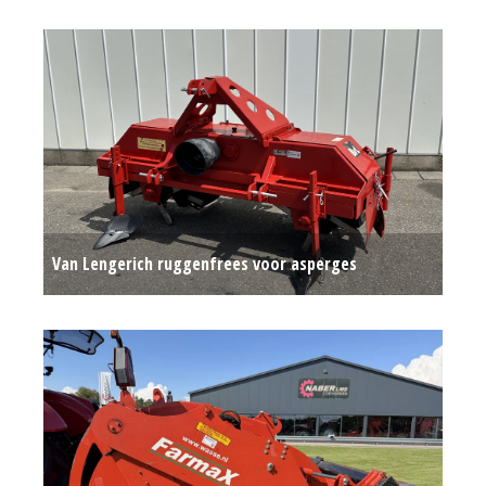
Van Lengerich ruggenfrees voor asperges
aspergefrees
Op aanvraag