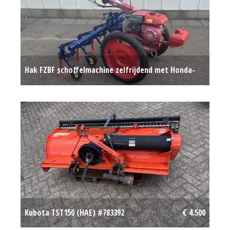
Hak FZBF schoffelmachine zelfrijdend met Honda-
motor 5 Hak-elementen
Op aanvraag
Kubota TST150 (HAE) #783392
€ 4.500