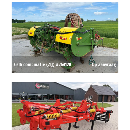
Celli combinatie (ZIJ) #764120
Op aanvraag