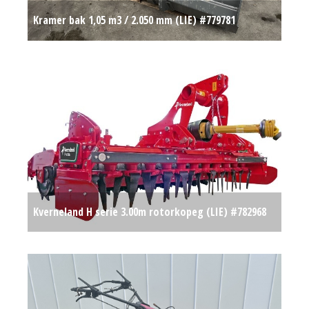
Kramer bak 1,05 m3 / 2.050 mm (LIE) #779781
Op aanvraag
Kverneland H serie 3.00m rotorkopeg (LIE) #782968
Op aanvraag