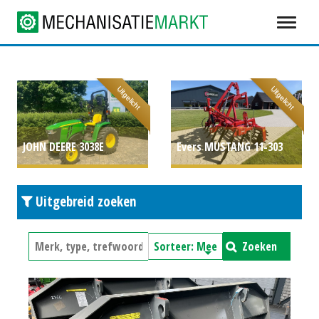
Uitgelicht
Uitgelicht
JOHN DEERE 3038E
Evers MUSTANG 11-303
COMPACTTREKKER (ZUI)
P.O.A.
Uitgebreid zoeken
#777845
P.O.A.
Zoeken