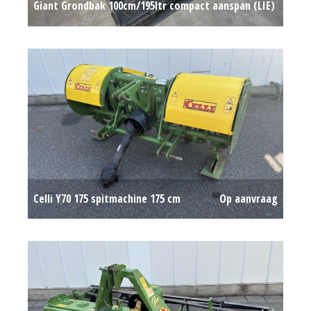
Giant Grondbak 100cm/195ltr compact aanspan (LIE)
#777814
Op aanvraag
Celli Y70 175 spitmachine 175 cm
Op aanvraag