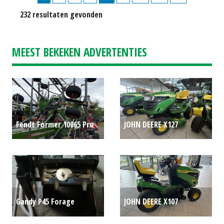
232 resultaten gevonden
MEEST BEKEKEN ADVERTENTIES
Fendt Former 10065 Pro
JOHN DEERE X127
middenafleg hark
P.O.A.
ZITMAAIER (STE) #692665
€ 4.080
Gandy P45 Forage
JOHN DEERE X107
Granulaatdoseerapparaat
ZITMAAIER MY 2026 (HIL)