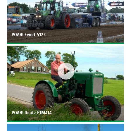
POAH! Fendt 512 C
POAH! Deutz F1M414