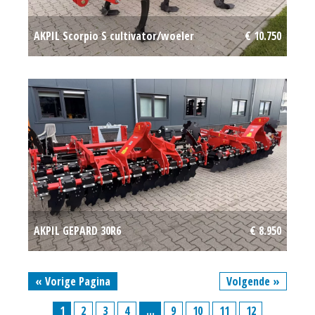
AKPIL Scorpio S cultivator/woeler
€ 10.750
AKPIL GEPARD 30R6
€ 8.950
« Vorige Pagina
Volgende »
1
2
3
4
...
9
10
11
12