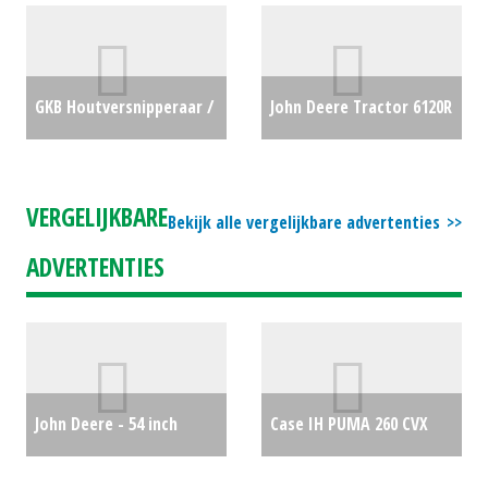
(MG) #28266
€600
#781131
€0
GKB Houtversnipperaar /
John Deere Tractor 6120R
hakselaar Leaf Reducer
(SB) #24605
€85000
(LH) #26260
€0
VERGELIJKBARE
Bekijk alle vergelijkbare advertenties
ADVERTENTIES
John Deere - 54 inch
Case IH PUMA 260 CVX
Maaidek
€1750
AFS CONNECT
€0