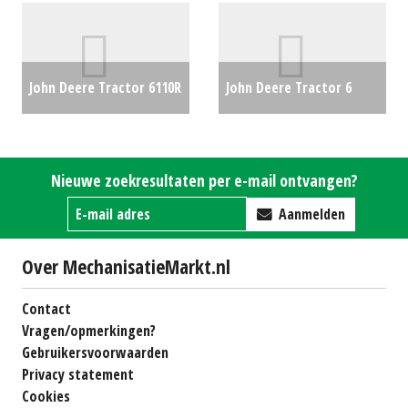
John Deere Tractor 6110R
John Deere Tractor 6
(SO) #1357
€0
125R TREKKER (RL) #30669
€0
Nieuwe zoekresultaten per e-mail ontvangen?
Aanmelden
Over MechanisatieMarkt.nl
Contact
Vragen/opmerkingen?
Gebruikersvoorwaarden
Privacy statement
Cookies