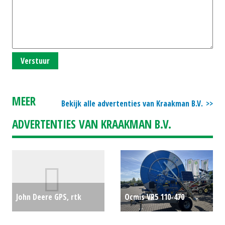
Verstuur
MEER
Bekijk alle advertenties van Kraakman B.V.
ADVERTENTIES VAN KRAAKMAN B.V.
John Deere GPS, rtk
Ocmis VR5 110-470
radio RADIO 896MHZ
beregeningshaspel (REU)