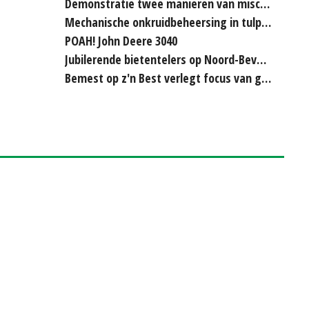
Demonstratie twee manieren van miscanthus hakselen
Mechanische onkruidbeheersing in tulpenteelt steeds...
POAH! John Deere 3040
Jubilerende bietentelers op Noord-Beveland rijden elkaar...
Bemest op z'n Best verlegt focus van grasland naar bouwland