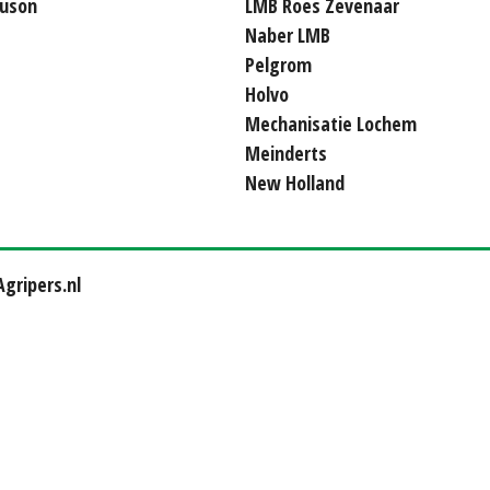
uson
LMB Roes Zevenaar
Naber LMB
Pelgrom
Holvo
Mechanisatie Lochem
Meinderts
New Holland
gripers.nl