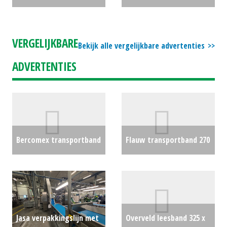
VERGELIJKBARE
Bekijk alle vergelijkbare advertenties
ADVERTENTIES
Bercomex transportband
Flauw transportband 270
250 x 80 cm
€0
x 55 cm met omvormer
€0
Jasa verpakkingslijn met
Overveld leesband 325 x