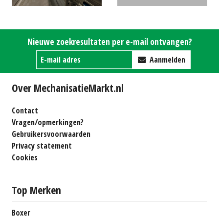
o.a. Newtec
50 cm, RVS
€0
afweegmachine en Loma
Nieuwe zoekresultaten per e-mail ontvangen?
metaaldetectie
€0
Aanmelden
Over MechanisatieMarkt.nl
Contact
Vragen/opmerkingen?
Gebruikersvoorwaarden
Privacy statement
Cookies
Top Merken
Boxer