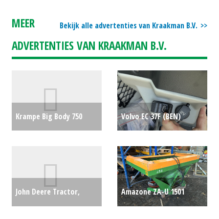
MEER
Bekijk alle advertenties van Kraakman B.V.
ADVERTENTIES VAN KRAAKMAN B.V.
Krampe Big Body 750
Volvo EC 37F (BEN)
(AKK) #691604
€0
#694833
€0
John Deere Tractor,
Amazone ZA-U 1501
compact JD 3046R (LH)
kunstmeststrooier