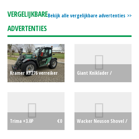
#23963
€0
(OLD) #696494
€0
VERGELIJKBARE
Bekijk alle vergelijkbare advertenties
ADVERTENTIES
Kramer KT276 verreiker
Giant Kniklader /
(AKK) #693529
€0
Minishovel G2200E (HA)
#24434
€0
Wacker Neuson Shovel /
Trima +3.0P
€0
Wiellader / Laadschop /