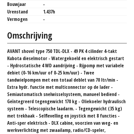
Bouwjaar
-
Urenstand
1.437h
Vermogen
-
Omschrijving
AVANT shovel type 750 TDL-DLX - 49 PK 4 cilinder 4-takt
Kubota dieselmotor - Watergekoeld en elektrisch gestart
- Hydrostatische 4 WD aandrijving - Rijpomp met variabele
debiet (0-16 km/uur of 0-25 km/uur) - Twee
tandwielpompen met een totaal deblet van 70 ltr/min -
Extra hydr. functie met multiconnector op de lader -
Semiautomatisch snelwisselsysteem, manueel bediend -
Geïntegreerd tegengewicht 170 kg - Oliekoeler hydraulisch
systeem - Telescopische laadarm. - Tegengewicht (35 kg)
met trekhaak - Selflevelling en joystick met 8 functies -
Anti-sper elektrisch - DLX cabine, voorzien van weg- en
werkverlichting met zwaailamp, radio/CD-speler,