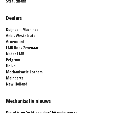
Strautmann
Dealers
Duijndam Machines
Gebr. Weststrate
Groenoord
LMB Roes Zevenaar
Naber LMB
Pelgrom
Holvo
Mechanisatie Lochem
Meinderts
New Holland
Mechanisatie nieuws
Diesel is nu 'echt een ding' bij onderwerken