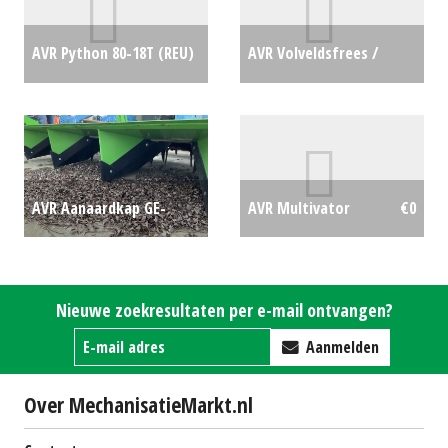
AVR Python 80-18T (REU)
AVR Volveldsfrees /
#30917
€0
frontfrees Multivator
Farmer (NT) #22637
€6500
AVR Aanaardkap GE-
AVR Multivator
€0
Force (BIE) #693610
€0
Nieuwe zoekresultaten per e-mail ontvangen?
Aanmelden
Over MechanisatieMarkt.nl