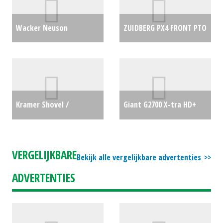
Wacker Neuson
ZUIDBERG PX4 FRONT PTO
Trilplaten DPU3060 HTS
(ETT) #28703
€3227
(MG) #28803
€0
Kramer Shovel /
Giant G2700 X-tra HD+
Wiellader / Laadschop /
kniklader (HIL) #696815
Tele-shovel KL25.5 (RL)
€0
VERGELIJKBARE
Bekijk alle vergelijkbare advertenties
#30532
€0
ADVERTENTIES