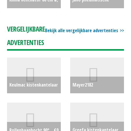
2.5 kW
€0
potinzetter
€0
VERGELIJKBARE
Bekijk alle vergelijkbare advertenties
ADVERTENTIES
Keulmac kistenkantelaar
Mayer2182
160 cm
€0
trayvulmachine
€0
Greefa kistenkantelaar
Rollenbaanbocht 90°
€0