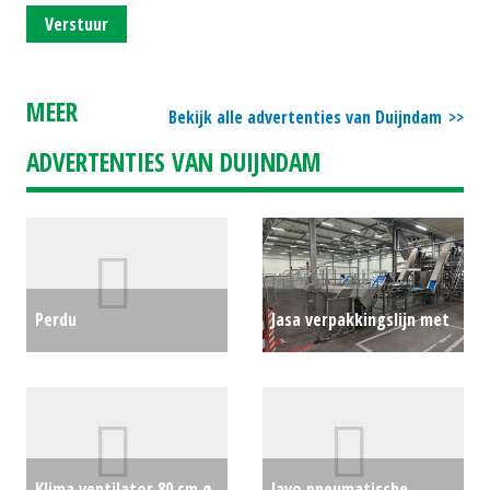
Verstuur
MEER
Bekijk alle advertenties van Duijndam
ADVERTENTIES VAN DUIJNDAM
Perdu
Jasa verpakkingslijn met
beddenplantmachine 4
o.a. Newtec
rijen
€0
afweegmachine en Loma
metaaldetectie
€0
Klima ventilator 80 cm ø,
Javo pneumatische