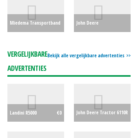
€13500
Miedema Transportband
John Deere
/ vlakke transportband /
Professionele zitmaaier
halve-duoband /
/ tuintrekker X380 (HA)
VERGELIJKBARE
Bekijk alle vergelijkbare advertenties
enkelband TAT 161-70
#24929
€6793
ADVERTENTIES
(MD) #690370
€0
John Deere Tractor 6110R
Landini R5000
€0
Premium (SB) #22056
€96000