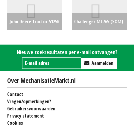
John Deere Tractor 5125R
Challenger MT765 (SOM)
(KK) #91532
€0
#691780
€0
Nieuwe zoekresultaten per e-mail ontvangen?
Aanmelden
Over MechanisatieMarkt.nl
Contact
Vragen/opmerkingen?
Gebruikersvoorwaarden
Privacy statement
Cookies