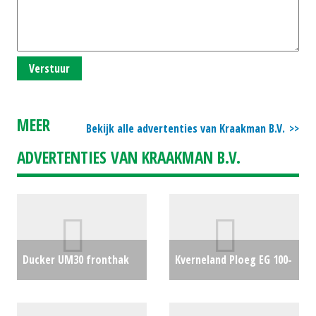
Verstuur
MEER
Bekijk alle advertenties van Kraakman B.V.
ADVERTENTIES VAN KRAAKMAN B.V.
Ducker UM30 fronthak
Kverneland Ploeg EG 100-
getr bok (HIL) #28646
300-5 (MG) #23364
€28250