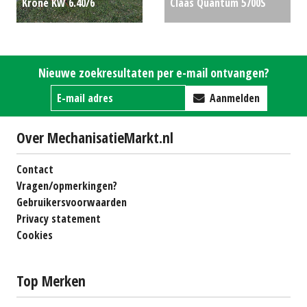
Krone KW 6.40/6
Claas Quantum 5700S
schudder (BIE) #775108
€0
met dwarsafvoerband
€0
Nieuwe zoekresultaten per e-mail ontvangen?
Aanmelden
Over MechanisatieMarkt.nl
Contact
Vragen/opmerkingen?
Gebruikersvoorwaarden
Privacy statement
Cookies
Top Merken