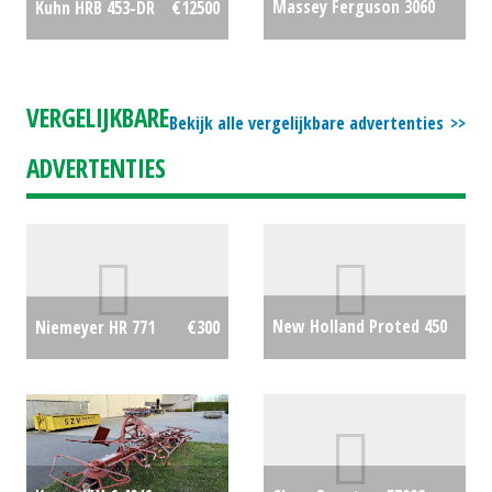
Massey Ferguson 3060
Kuhn HRB 453-DR
€12500
€11750
VERGELIJKBARE
Bekijk alle vergelijkbare advertenties
ADVERTENTIES
New Holland Proted 450
Niemeyer HR 771
€300
€0