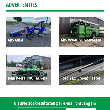
ADVERTENTIES
GRS GBL4
GRS VW600 VD veewagen
Graslandbeluchter
€0
€0
John Deere 1905 (nr.648)
Toro 2120 Greensmaster
(KOU) #21523
€7200
(WOL) #777486
€0
Nieuwe zoekresultaten per e-mail ontvangen?