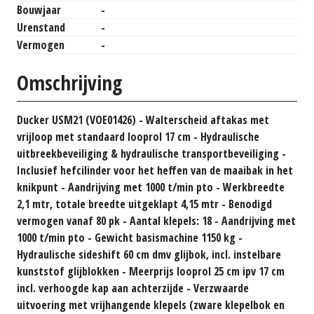
Bouwjaar
-
Urenstand
-
Vermogen
-
Omschrijving
Ducker USM21 (VOE01426) - Walterscheid aftakas met
vrijloop met standaard looprol 17 cm - Hydraulische
uitbreekbeveiliging & hydraulische transportbeveiliging -
Inclusief hefcilinder voor het heffen van de maaibak in het
knikpunt - Aandrijving met 1000 t/min pto - Werkbreedte
2,1 mtr, totale breedte uitgeklapt 4,15 mtr - Benodigd
vermogen vanaf 80 pk - Aantal klepels: 18 - Aandrijving met
1000 t/min pto - Gewicht basismachine 1150 kg -
Hydraulische sideshift 60 cm dmv glijbok, incl. instelbare
kunststof glijblokken - Meerprijs looprol 25 cm ipv 17 cm
incl. verhoogde kap aan achterzijde - Verzwaarde
uitvoering met vrijhangende klepels (zware klepelbok en