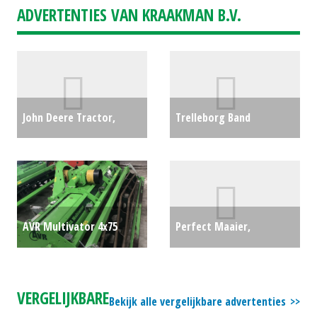
ADVERTENTIES VAN KRAAKMAN B.V.
John Deere Tractor,
Trelleborg Band
compact 3038E (MG)
600/65R38 TM800 (NT)
#26048
€0
#16976
€2600
AVR Multivator 4x75
Perfect Maaier,
(WOL) #693806
€0
klepelmaaier 220 F (SB)
#23869
€1250
VERGELIJKBARE
Bekijk alle vergelijkbare advertenties