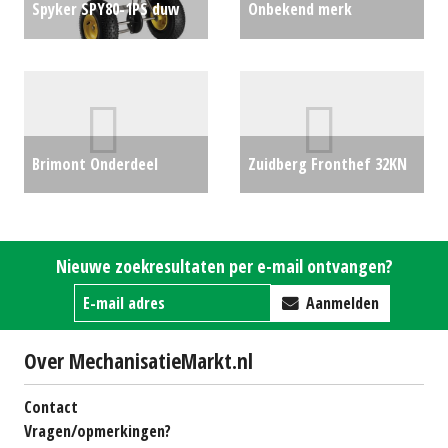
Spyker SPY80-1PS duw
Onbekend merk
strooier (BIE) #31599
€0
Onderdeel Luchtdruk-
Remsysteem aanhanger
(LH) #29596
€1250
Brimont Onderdeel
Zuidberg Fronthef 32KN
Hefpomp kipcilinder (LH)
FRONTHEF (EL) #30666
€0
#29640
€600
Nieuwe zoekresultaten per e-mail ontvangen?
Aanmelden
Over MechanisatieMarkt.nl
Contact
Vragen/opmerkingen?