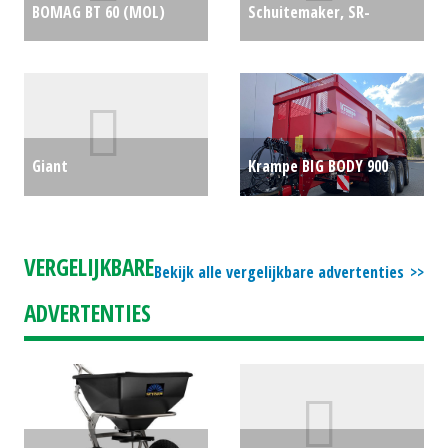
BOMAG BT 60 (MOL)
Schuitemaker, SR-
#91041
€2659
Opraapwagen /
Silagewagen RAPIDE
580S (BS) #23802
€105000
Giant
Krampe BIG BODY 900
Schranklader/Skidsteer/Bobcat
(REU) #691597
€0
GS950T (HA) #29079
VERGELIJKBARE
Bekijk alle vergelijkbare advertenties
€23400
ADVERTENTIES