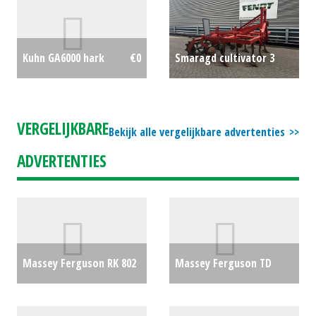
Smaragd cultivator 3
Kuhn GA6000 hark
€0
mtr. met rol
€3250
VERGELIJKBARE
Bekijk alle vergelijkbare advertenties
ADVERTENTIES
Massey Ferguson RK 802
Massey Ferguson TD
TRC
€15500
1310 X-TRC
€0