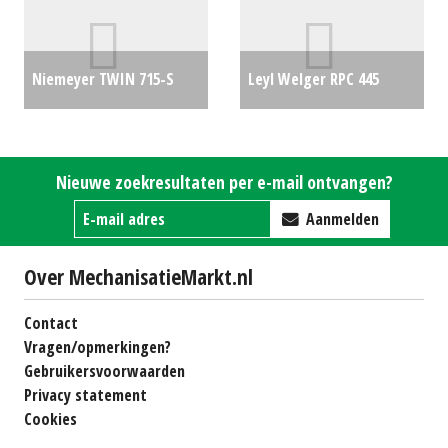
Niemeyer TWIN 715-S
Leyl Welger RPC 445
€5750
Tornado
€25000
Nieuwe zoekresultaten per e-mail ontvangen?
Aanmelden
Over MechanisatieMarkt.nl
Contact
Vragen/opmerkingen?
Gebruikersvoorwaarden
Privacy statement
Cookies