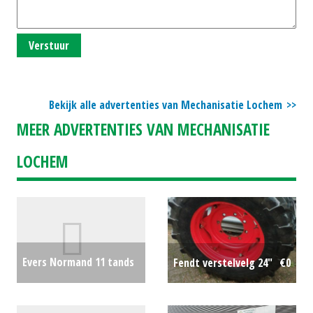
Verstuur
Bekijk alle advertenties van Mechanisatie Lochem
MEER ADVERTENTIES VAN MECHANISATIE
LOCHEM
Evers Normand 11 tands
Fendt verstelvelg 24"
€0
cultivator
€0