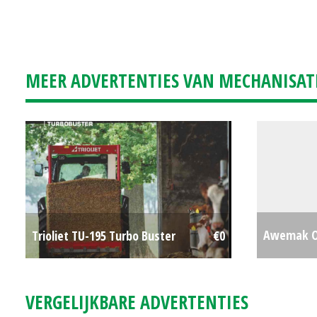
MEER ADVERTENTIES VAN MECHANISAT
Awemak Oz
Trioliet TU-195 Turbo Buster
€0
schijvene
VERGELIJKBARE ADVERTENTIES