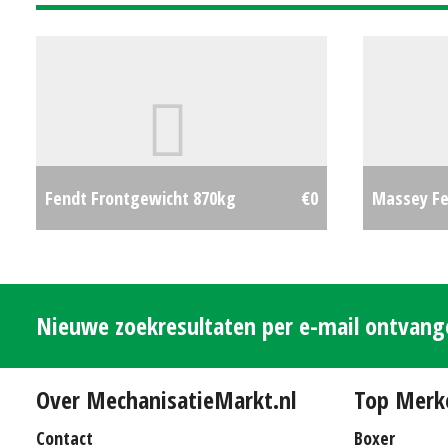
Fendt Frontgewicht 870kg
€0
Massey Fe
Nieuwe zoekresultaten per e-mail ontvan
Over MechanisatieMarkt.nl
Top Merk
Contact
Boxer