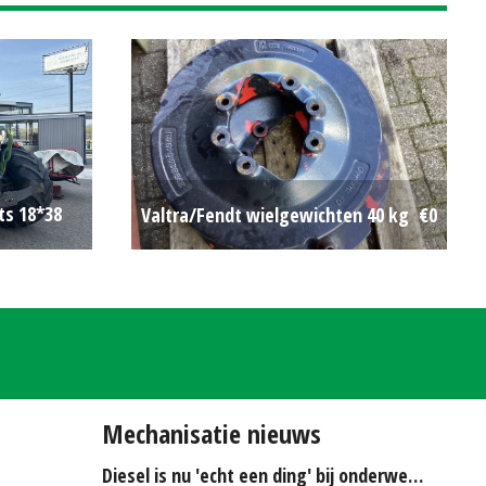
ts 18*38
Valtra/Fendt wielgewichten 40 kg
€0
€850
Mechanisatie nieuws
Diesel is nu 'echt een ding' bij onderwerken