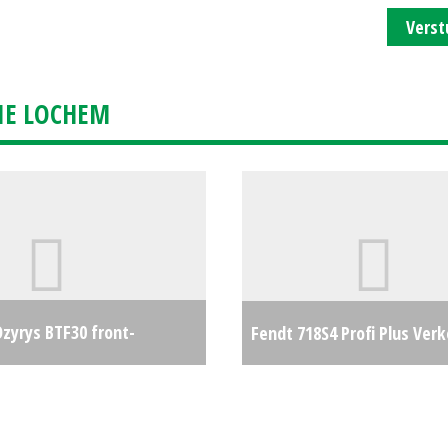
Verst
IE LOCHEM
yrys BTF30 front-
Fendt 718S4 Profi Plus Ver
g
€0