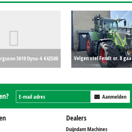
Velgen stel Fendt or. 8 gaa
rguson 5610 Dyna-4
€42500
gen?
Aanmelden
en
Dealers
Duijndam Machines