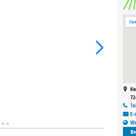
Kw
72
Te
E-
We
Be