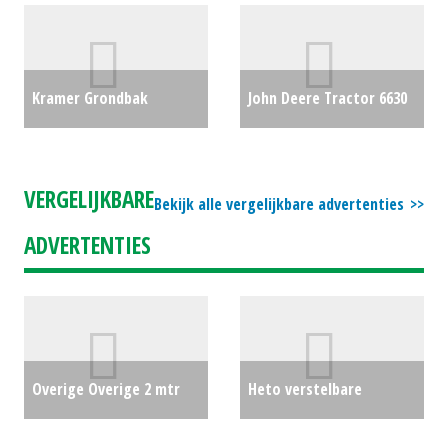
shovel Voorzetstukken
€14959
(LH) #65115
€7499
Kramer Grondbak
John Deere Tractor 6630
2150mm (ZOB) #25407
€0
PREMIUM (MG) #27155
€0
VERGELIJKBARE
Bekijk alle vergelijkbare advertenties
ADVERTENTIES
Overige Overige 2 mtr
Heto verstelbare
weide aandruk rol (DK)
steunpoot
€0