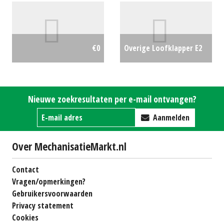
#21887
€350
Overige Loofklapper E2
€0
(WD) #28038
€0
Nieuwe zoekresultaten per e-mail ontvangen?
Aanmelden
Over MechanisatieMarkt.nl
Contact
Vragen/opmerkingen?
Gebruikersvoorwaarden
Privacy statement
Cookies