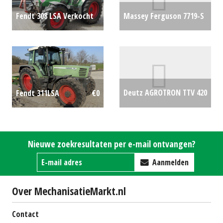
Fendt 308 LSA Verkocht
Massey Ferguson 7719-S
€0
Dyna-VT
€0
Deutz AGROTRON TTV 420
Fendt 311LSA
€0
€0
Nieuwe zoekresultaten per e-mail ontvangen?
Aanmelden
Over MechanisatieMarkt.nl
Contact