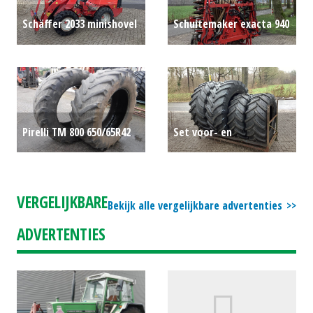
Schäffer 2033 minishovel
Schuitemaker exacta 940
€0
bemester
€0
Pirelli TM 800 650/65R42
Set voor- en
€1000
achterbanden
€0
VERGELIJKBARE
Bekijk alle vergelijkbare advertenties
ADVERTENTIES