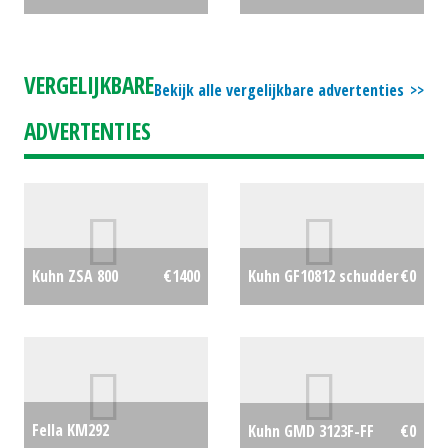
VERGELIJKBARE
Bekijk alle vergelijkbare advertenties
ADVERTENTIES
Kuhn ZSA 800
€1400
Kuhn GF10812 schudder
€0
Fella KM292
Kuhn GMD 3123F-FF
€0