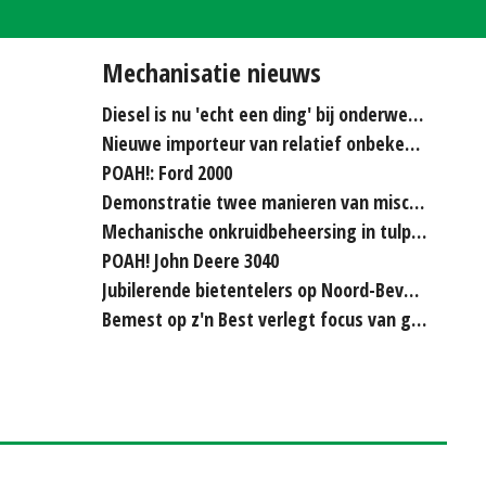
Mechanisatie nieuws
Diesel is nu 'echt een ding' bij onderwerken
Nieuwe importeur van relatief onbekende merken...
POAH!: Ford 2000
Demonstratie twee manieren van miscanthus hakselen
Mechanische onkruidbeheersing in tulpenteelt steeds...
POAH! John Deere 3040
Jubilerende bietentelers op Noord-Beveland rijden elkaar...
Bemest op z'n Best verlegt focus van grasland naar bouwland