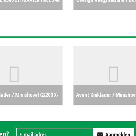
(EMA) #692959
€8490
Bezem MATEV W-H/M14-45
Veegmachine (LH) #21025
lader / Minishovel G2200 X-
Avant Kniklader / Minishov
H) #24172
€0
(LH) #25486
gen?
Aanmelden