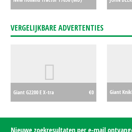
#28641
€0
MAAIDEK 
VERGELIJKBARE ADVERTENTIES
Giant Knik
Giant G2200 E X-tra
€0
tra HD+ (L
Nieuwe zoekresultaten per e-mail ontvan