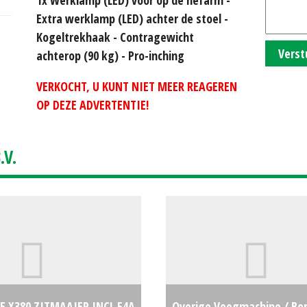
Extra werklamp (LED) achter de stoel -
Kogeltrekhaak - Contragewicht
Verst
achterop (90 kg) - Pro-inching
VERKOCHT, U KUNT NIET MEER REAGEREN
OP DEZE ADVERTENTIE!
V.
E X380 ZITMAAIER INCL 54A
Overige Veegmachine / Bor