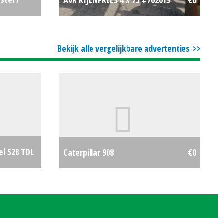
€3000
Bekijk alle vergelijkbare advertenties
el 528 TDL
Caterpillar 908
€0
€0