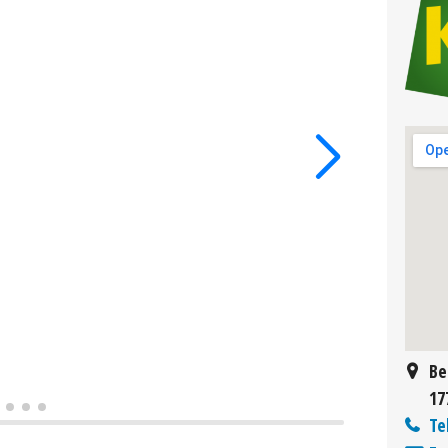
Be
17
Te