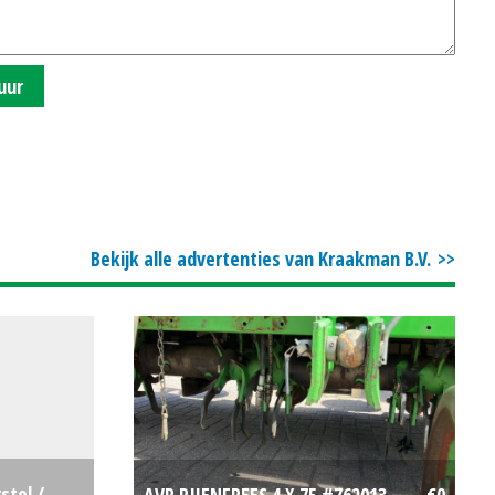
uur
Bekijk alle advertenties van Kraakman B.V.
stel /
AVR RIJENFREES 4 X 75 #762013
€0