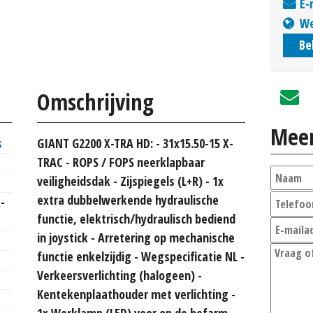
E-
We
Be
Omschrijving
Meer
s
GIANT G2200 X-TRA HD: - 31x15.50-15 X-
TRAC - ROPS / FOPS neerklapbaar
veiligheidsdak - Zijspiegels (L+R) - 1x
extra dubbelwerkende hydraulische
-
functie, elektrisch/hydraulisch bediend
in joystick - Arretering op mechanische
functie enkelzijdig - Wegspecificatie NL -
Verkeersverlichting (halogeen) -
Kentekenplaathouder met verlichting -
1x Werklamp (LED) voor op de hefarm -