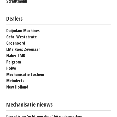
Strautmann
Dealers
Duijndam Machines
Gebr. Weststrate
Groenoord
LMB Roes Zevenaar
Naber LMB
Pelgrom
Holvo
Mechanisatie Lochem
Meinderts
New Holland
Mechanisatie nieuws
Diesel is nu 'echt een ding' bij onderwerken