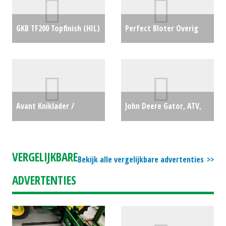
GKB TF200 Topfinish (HIL)
Perfect Bloter Overig
#738060
€0
(HA) #687779
€1250
Avant Kniklader /
John Deere Gator, ATV,
Minishovel E5 (MM)
XUV, Quad XUV865M (LH)
#181546
€39899
#28910
€19900
VERGELIJKBARE
Bekijk alle vergelijkbare advertenties
ADVERTENTIES