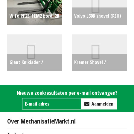
Wifo PF25, FEM2 bord, 2B
Volvo L30B shovel (REU)
set (HIL) #28119
€1675
#692344
€26750
Giant Kniklader /
Kramer Shovel /
Minishovel G2700E X-tra
Wiellader / Laadschop /
(LH) #28170
€0
Tele-shovel KL35.8T (LH)
Nieuwe zoekresultaten per e-mail ontvangen?
#27291
€0
Aanmelden
Over MechanisatieMarkt.nl