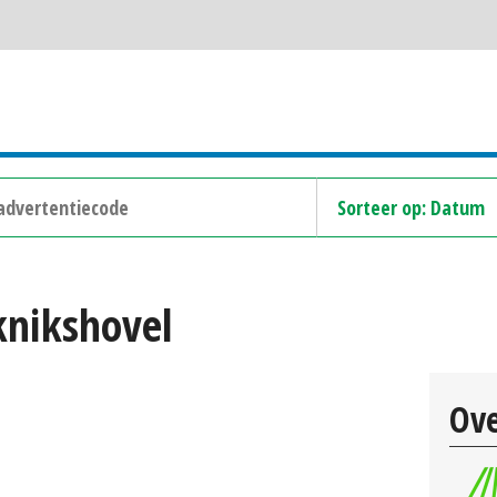
knikshovel
Ove