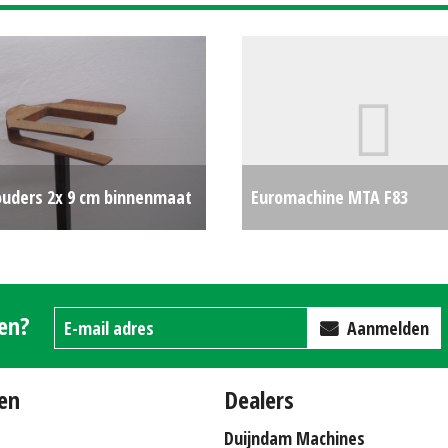
ouders 2x 9 cm binnenmaat
Euromachine MTA F83
€0
Beregeningspomp
gen?
Aanmelden
en
Dealers
Duijndam Machines