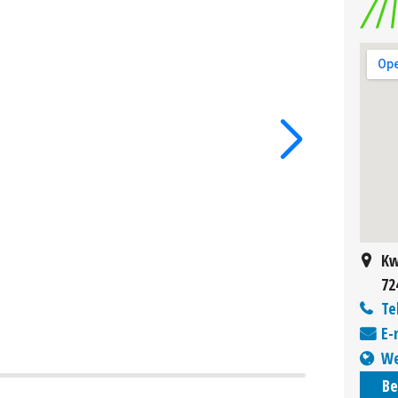
Kw
72
Te
E-
We
Be