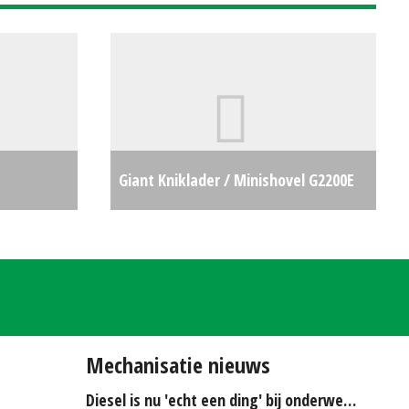
Giant Kniklader / Minishovel G2200E
€0
(HA) #29095
€0
Mechanisatie nieuws
Diesel is nu 'echt een ding' bij onderwerken