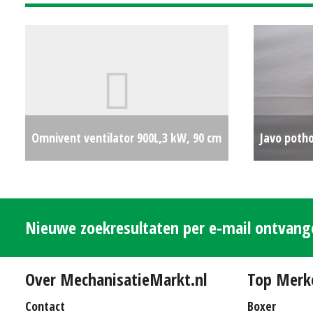
Omnivent ventilator 900L,3 kW, 90 cm
Javo poth
ø
€0
houder
Nieuwe zoekresultaten per e-mail ontvan
Over MechanisatieMarkt.nl
Top Merk
Contact
Boxer