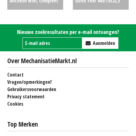
Michelin Wiel, compleet
Good Year 445/75X22,5
Multibib 480/65 R28
Omnitrac 10 gaats
€325
(ZND) #26114
€2450
Nieuwe zoekresultaten per e-mail ontvangen?
Aanmelden
Over MechanisatieMarkt.nl
Contact
Vragen/opmerkingen?
Gebruikersvoorwaarden
Privacy statement
Cookies
Top Merken