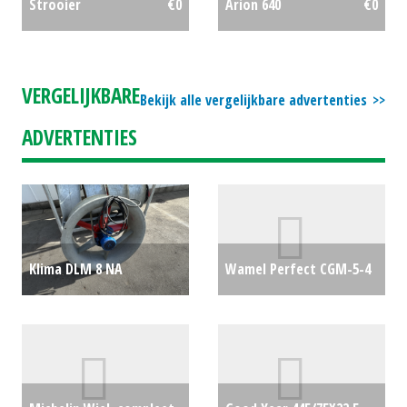
Strooier
€0
Arion 640
€0
VERGELIJKBARE
Bekijk alle vergelijkbare advertenties
ADVERTENTIES
Klima DLM 8 NA
Wamel Perfect CGM-5-4
ventilator 1.5 kW 80 cm
kersensorteermachine
€0
€0