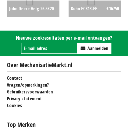
John Deere Velg 26.5X20
Kuhn FC813-FF
€16750
(MG) #25879
€400
Nieuwe zoekresultaten per e-mail ontvangen?
Aanmelden
Over MechanisatieMarkt.nl
Contact
Vragen/opmerkingen?
Gebruikersvoorwaarden
Privacy statement
Cookies
Top Merken