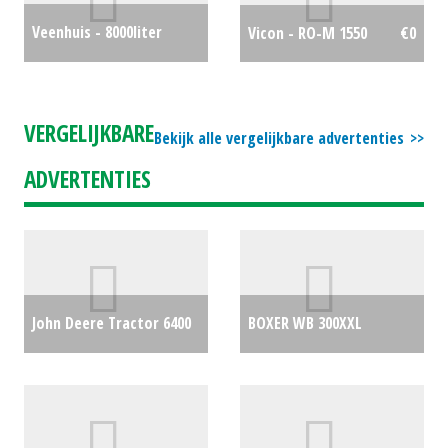
Veenhuis - 8000liter
Vicon - RO-M 1550
€0
mesttank
€8000
VERGELIJKBARE
Bekijk alle vergelijkbare advertenties
ADVERTENTIES
John Deere Tractor 6400
BOXER WB 300XXL
(NT) #26455
€0
weiland bloter /
toppenmaaier
€0