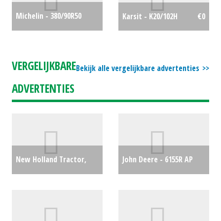
Michelin - 380/90R50
Karsit - K20/102H
€0
Agribib RC
€750
VERGELIJKBARE
Bekijk alle vergelijkbare advertenties
ADVERTENTIES
New Holland Tractor,
John Deere - 6155R AP
compact T3 65F (WD)
€124000
#22489
€30000