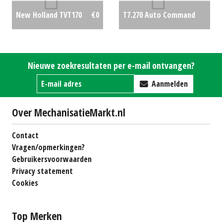
T7.270 Auto Command
New Holland TVT170
€0
CVT
€0
Nieuwe zoekresultaten per e-mail ontvangen?
Aanmelden
Over MechanisatieMarkt.nl
Contact
Vragen/opmerkingen?
Gebruikersvoorwaarden
Privacy statement
Cookies
Top Merken