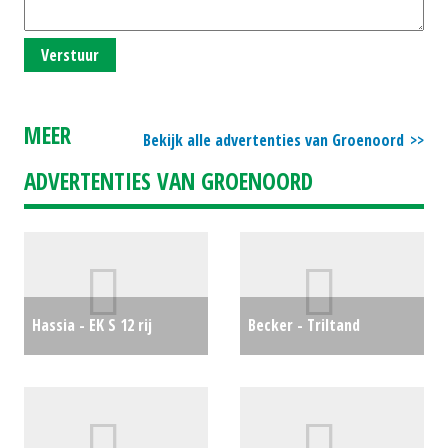
Verstuur
MEER
Bekijk alle advertenties van Groenoord
ADVERTENTIES VAN GROENOORD
Hassia - EK S 12 rij
Becker - Triltand
bietenzaaier
€1950
cultivator
€350