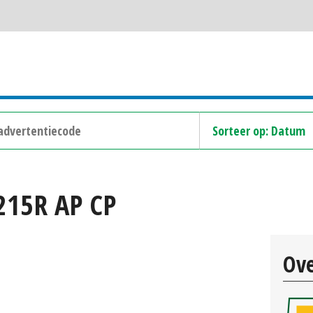
215R AP CP
Ove