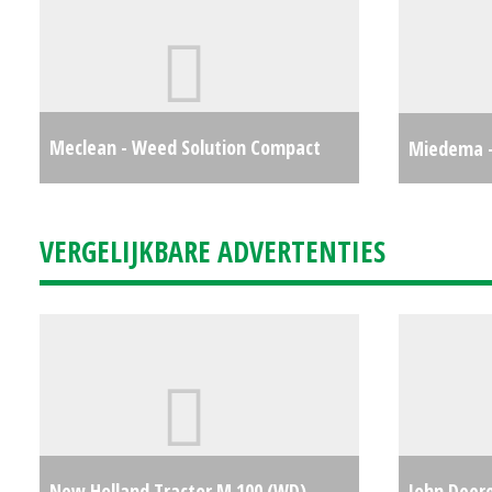
Meclean - Weed Solution Compact
Miedema -
€8750
VERGELIJKBARE ADVERTENTIES
New Holland Tractor M 100 (WD)
John Deere