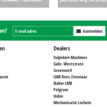
) #693001
€0
(SB) #19407
gen?
Aanmelden
en
Dealers
Duijndam Machines
Gebr. Weststrate
Groenoord
uson
LMB Roes Zevenaar
Naber LMB
Pelgrom
Holvo
Mechanisatie Lochem