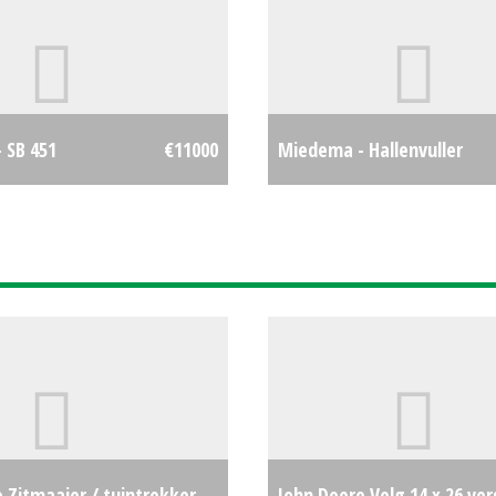
 SB 451
€11000
Miedema - Hallenvuller
 Zitmaaier / tuintrekker
John Deere Velg 14 x 26 ver