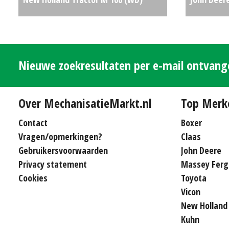
#29730
€0
Z530M (LH
Nieuwe zoekresultaten per e-mail ontvan
Over MechanisatieMarkt.nl
Top Merk
Contact
Boxer
Vragen/opmerkingen?
Claas
Gebruikersvoorwaarden
John Deere
Privacy statement
Massey Ferg
Cookies
Toyota
Vicon
New Holland
Kuhn