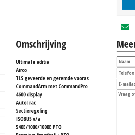
Omschrijving
Meer
Ultimate editie
Airco
TLS geveerde en geremde vooras
CommandArm met CommandPro
4600 display
AutoTrac
Sectieregeling
ISOBUS v/a
540E/1000/1000E PTO
Premium fronthef + PTO