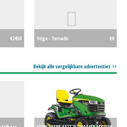
€2450
Stiga - Tornado
€0
Bekijk alle vergelijkbare advertenties
stelbaar
JOHN DEERE X127 ZITMAAIER MY2026