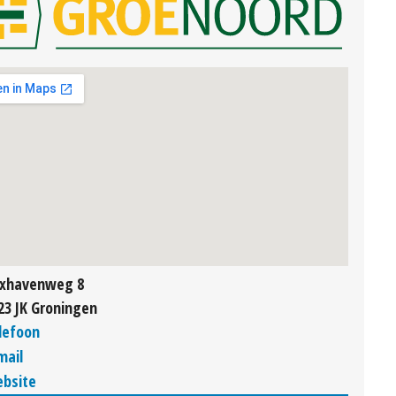
xhavenweg 8
23 JK Groningen
lefoon
mail
bsite