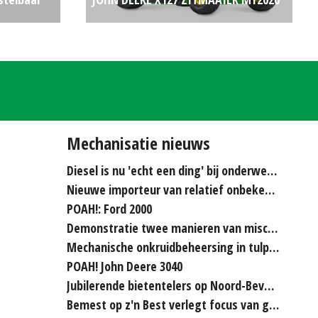
€500
(ETT) #781520
€0
Mechanisatie nieuws
Diesel is nu 'echt een ding' bij onderwerken
Nieuwe importeur van relatief onbekende merken...
POAH!: Ford 2000
Demonstratie twee manieren van miscanthus hakselen
Mechanische onkruidbeheersing in tulpenteelt steeds...
POAH! John Deere 3040
Jubilerende bietentelers op Noord-Beveland rijden elkaar...
Bemest op z'n Best verlegt focus van grasland naar bouwland