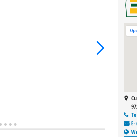
Cu
97
Te
E-
We